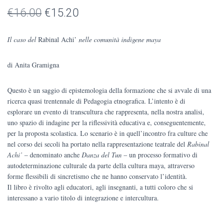
Il
Il
€
16.00
€
15.20
prezzo
prezzo
Il caso del
Rabinal Achi’
nelle comunità indigene maya
originale
attuale
di Anita Gramigna
era:
è:
€16.00.
€15.20.
Questo è un saggio di epistemologia della formazione che si avvale di una
ricerca quasi trentennale di Pedagogia etnografica. L’intento è di
esplorare un evento di transcultura che rappresenta, nella nostra analisi,
uno spazio di indagine per la riflessività educativa e, conseguentemente,
per la proposta scolastica. Lo scenario è in quell’incontro fra culture che
nel corso dei secoli ha portato nella rappresentazione teatrale del
Rabinal
Achi’
– denominato anche
Danza del Tun
– un processo formativo di
autodeterminazione culturale da parte della cultura maya, attraverso
forme flessibili di sincretismo che ne hanno conservato l’identità.
Il libro è rivolto agli educatori, agli insegnanti, a tutti coloro che si
interessano a vario titolo di integrazione e intercultura.