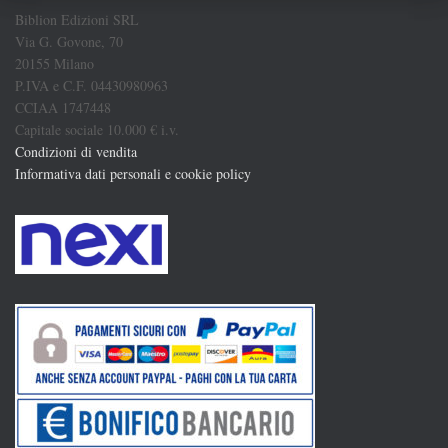
Biblion Edizioni SRL
Via G. Govone, 70
20155 Milano
P.IVA e C.F. 04430980963
CCIAA 1747448
Capitale sociale 10.000 € i.v.
Condizioni di vendita
Informativa dati personali e cookie policy