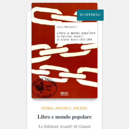
€18.00.
€17.10.
IN OFFERTA!
STORIA, POLITICA, SOCIETÀ
Libro e mondo popolare
Le Edizioni Avanti! di Gianni