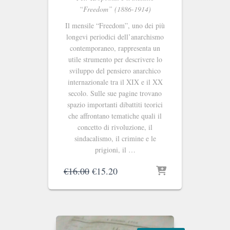
“Freedom” (1886-1914)
Il mensile “Freedom”, uno dei più
longevi periodici dell’anarchismo
contemporaneo, rappresenta un
utile strumento per descrivere lo
sviluppo del pensiero anarchico
internazionale tra il XIX e il XX
secolo. Sulle sue pagine trovano
spazio importanti dibattiti teorici
che affrontano tematiche quali il
concetto di rivoluzione, il
sindacalismo, il crimine e le
prigioni, il …
Il
Il
€
16.00
€
15.20
prezzo
prezzo
originale
attuale
era:
è:
€16.00.
€15.20.