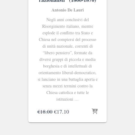
Antonio De Lauri
Negli anni conclusivi del
Risorgimento italiano, mentre
esplode il conflitto tra Stato e
Chiesa nel compiersi del processo
di unità nazionale, correnti di
“libero pensiero”, formate da
diversi gruppi di piccola e media
borghesia e di intellettuali di
orientamento liberal-democratico,
si lanciano in una battaglia aperta e
senza mezzi termini contro la
Chiesa cattolica e tutte le
istituzioni …
Il
Il
€
18.00
€
17.10
prezzo
prezzo
originale
attuale
era:
è: