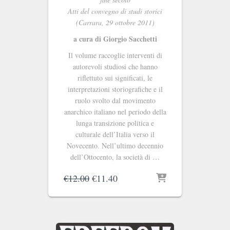
Atti del convegno di studi storici
(Carrara, 29 ottobre 2011)
a cura di Giorgio Sacchetti
Il volume raccoglie interventi di
autorevoli studiosi che hanno
riflettuto sui significati, le
interpretazioni storiografiche e il
ruolo svolto dal movimento
anarchico italiano nel periodo della
lunga transizione politica e
culturale dell’Italia verso il
Novecento. Nell’ultimo decennio
dell’Ottocento, la società di …
Il
Il
€
12.00
€
11.40
prezzo
prezzo
originale
attuale
era:
è:
€12.00.
€11.40.