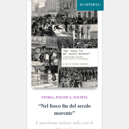
IN OFFERTA!
STORIA, POLITICA, SOCIETÀ
“Nel fosco fin del secolo
morente”
L’anarchismo italiano nella crisi di
fine secolo