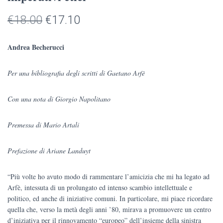
Il
Il
€
18.00
€
17.10
prezzo
prezzo
Andrea Becherucci
originale
attuale
Per una bibliografia degli scritti di Gaetano Arfè
era:
è:
€18.00.
€17.10.
Con una nota di Giorgio Napolitano
Premessa di Mario Artali
Prefazione di Ariane Landuyt
“Più volte ho avuto modo di rammentare l’amicizia che mi ha legato ad
Arfè, intessuta di un prolungato ed intenso scambio intellettuale e
politico, ed anche di iniziative comuni. In particolare, mi piace ricordare
quella che, verso la metà degli anni ’80, mirava a promuovere un centro
d’iniziativa per il rinnovamento “europeo” dell’insieme della sinistra