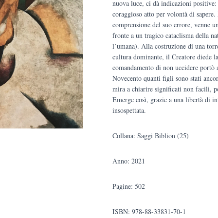
nuova luce, ci dà indicazioni positive
coraggioso atto per volontà di saper
comprensione del suo errore, venne una
fronte a un tragico cataclisma della na
l’umana). Alla costruzione di una torre
cultura dominante, il Creatore diede la
comandamento di non uccidere portò al
Novecento quanti figli sono stati ancora
mira a chiarire significati non facili, 
Emerge così, grazie a una libertà di i
insospettata.
Collana: Saggi Biblion (25)
Anno: 2021
Pagine: 502
ISBN: 978-88-33831-70-1