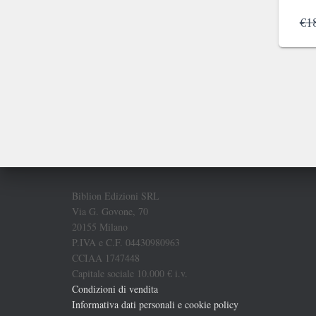
€
1
Biblion Edizioni SRL
Via G. Govone, 70
20155 Milano
P.IVA e C.F. 04430980963
CCIAA 1747448
Capitale sociale 10.000 € i.v.
Condizioni di vendita
Informativa dati personali e cookie policy