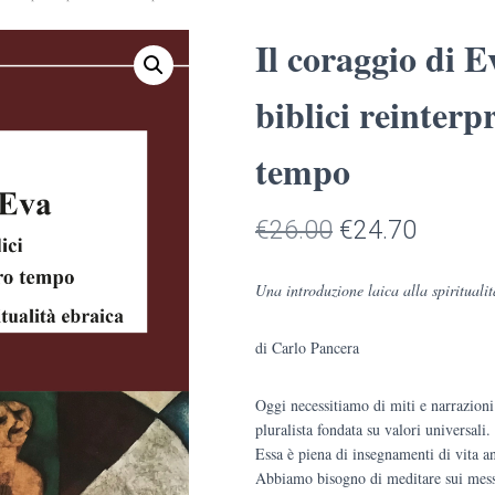
Il coraggio di E
biblici reinterpr
tempo
Il
Il
€
26.00
€
24.70
prezzo
prezzo
Una introduzione laica alla spirituali
originale
attuale
di Carlo Pancera
era:
è:
€26.00.
€24.70
Oggi necessitiamo di miti e narrazioni
pluralista fondata su valori universali
Essa è piena di insegnamenti di vita a
Abbiamo bisogno di meditare sui messa