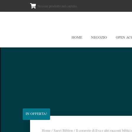
Nessun prodotto nel carrello.
HOME
NEGOZIO
OPEN AC
IN OFFERTA!
Home
/
Saggi Biblion
/ Il coraggio di Eva e altri racconti biblici