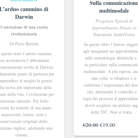
Sulla comunicazion
L’arduo cammino di
multimodale
Darwin
Progettare Episodi di
Costruzione di una teoria
Apprendimento Situato in
rivoluzionaria
Narrazioni AudioVisive
Di Piero Borzini
In questo libro l’Autore sugger
agli insegnanti un approfondim
 questo testo l’autore esamina
sulle metodologie didattiche e
con accuratezza l’abbondante
in particolare sulla comunicaz
umentazione scritta di Darwin,
multimodale. A più riprese, an
damentale punto di partenza per
una volta, si ribadisce e si
mprendere al meglio la genesi
conferma l’importanza del doc
lla teoria più importante delle
che, detenendo il controllo e 
enze della vita: l’evoluzione per
regia dei processi d’apprendim
selezione naturale. Per farlo
dovrà scegliere un utilizzo sa
rzini ha tradotto di sua mano
delle TIC. Non si tratta …
manoscritti, lettere, note e
osservazioni originali dello
Il
Il
€
20.00
€
19.00
ienziato inglese, adottando una
prezzo
prezzo
visione …
originale
attuale