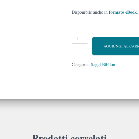
formato eBook
Disponibile anche in
.
Il
coraggio
AGGIUNGI AL CAR
di
Eva
e
Categoria:
Saggi Biblion
altri
racconti
biblici
reinterpretati
per
il
nostro
tempo
quantità
Prodotti correlati