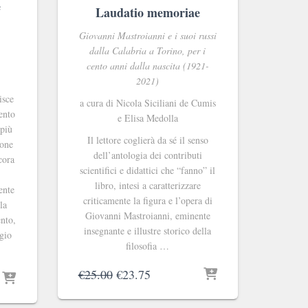
e
Laudatio memoriae
Giovanni Mastroianni e i suoi russi
dalla Calabria a Torino, per i
cento anni dalla nascita (1921-
2021)
isce
a cura di Nicola Siciliani de Cumis
ento
e Elisa Medolla
 più
Il lettore coglierà da sé il senso
ione
dell’antologia dei contributi
cora
scientifici e didattici che “fanno” il
libro, intesi a caratterizzare
ente
criticamente la figura e l’opera di
la
Giovanni Mastroianni, eminente
ento,
insegnante e illustre storico della
ggio
filosofia …
Il
Il
€
25.00
€
23.75
prezzo
prezzo
originale
attuale