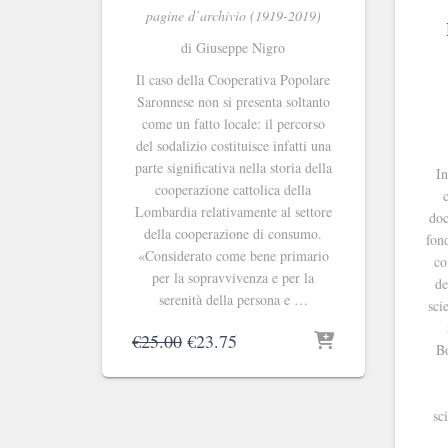
pagine d’archivio (1919-2019)
di Giuseppe Nigro
Il caso della Cooperativa Popolare
Saronnese non si presenta soltanto
come un fatto locale: il percorso
del sodalizio costituisce infatti una
parte significativa nella storia della
In
cooperazione cattolica della
Lombardia relativamente al settore
doc
della cooperazione di consumo.
fon
«Considerato come bene primario
co
per la sopravvivenza e per la
de
serenità della persona e …
sci
Il
Il
€
25.00
€
23.75
Bo
prezzo
prezzo
originale
attuale
era:
è:
sc
€25.00.
€23.75.