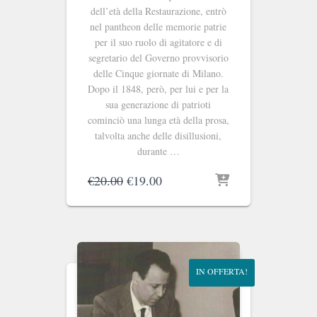
dell’età della Restaurazione, entrò
nel pantheon delle memorie patrie
per il suo ruolo di agitatore e di
segretario del Governo provvisorio
delle Cinque giornate di Milano.
Dopo il 1848, però, per lui e per la
sua generazione di patrioti
cominciò una lunga età della prosa,
talvolta anche delle disillusioni,
durante …
Il
Il
€
20.00
€
19.00
prezzo
prezzo
originale
attuale
era:
è:
€20.00.
€19.00.
IN OFFERTA!