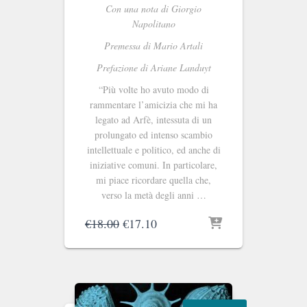
Con una nota di Giorgio
Napolitano
Premessa di Mario Artali
Prefazione di Ariane Landuyt
“Più volte ho avuto modo di
rammentare l’amicizia che mi ha
legato ad Arfè, intessuta di un
prolungato ed intenso scambio
intellettuale e politico, ed anche di
iniziative comuni. In particolare,
mi piace ricordare quella che,
verso la metà degli anni …
Il
Il
€
18.00
€
17.10
prezzo
prezzo
originale
attuale
era:
è:
€18.00.
€17.10.