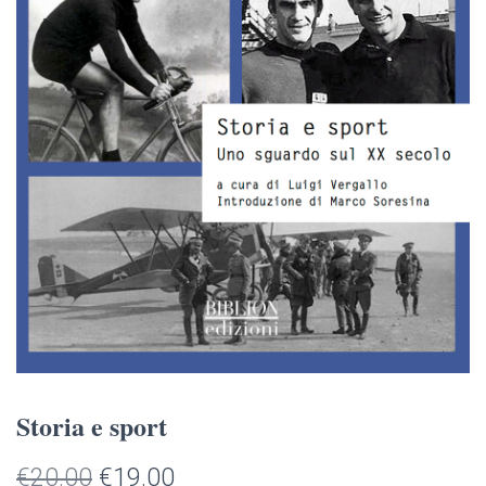
Storia e sport
Il
Il
€
20.00
€
19.00