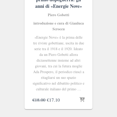
anni di «Energie Nove»
Piero Gobetti
introduzione e cura di Gianluca
Scroccu
«Energie Nove» è la prima delle
tre riviste gobettiane, uscita in due
serie tra il 1918 e il 1920. Ideato
da un Piero Gobetti allora
diciassettenne insieme ad altri
giovani, tra cui la futura moglie
Ada Prospero, il periodico riuscì a
ritagliarsi un suo spazio
significativo nel dibattito politico e
culturale italiano del primo …
Il
Il
€
18.00
€
17.10
prezzo
prezzo
originale
attuale
era:
è: