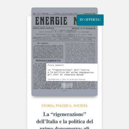
era:
è:
€18.00.
€17.10.
IN OFFERTA!
STORIA, POLITICA, SOCIETÀ
La “rigenerazione”
dell’Italia e la politica del
primo dopoguerra: gli