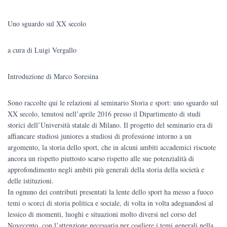
prezzo
prezzo
Uno sguardo sul XX secolo
originale
attuale
a cura di Luigi Vergallo
era:
è:
€20.00.
€19.00.
Introduzione di Marco Soresina
Sono raccolte qui le relazioni al seminario Storia e sport: uno sguardo sul
XX secolo, tenutosi nell’aprile 2016 presso il Dipartimento di studi
storici dell’Università statale di Milano. Il progetto del seminario era di
affiancare studiosi juniores a studiosi di professione intorno a un
argomento, la storia dello sport, che in alcuni ambiti accademici riscuote
ancora un rispetto piuttosto scarso rispetto alle sue potenzialità di
approfondimento negli ambiti più generali della storia della società e
delle istituzioni.
In ognuno dei contributi presentati la lente dello sport ha messo a fuoco
temi o scorci di storia politica e sociale, di volta in volta adeguandosi al
lessico di momenti, luoghi e situazioni molto diversi nel corso del
Novecento, con l’attenzione necessaria per cogliere i temi generali nella