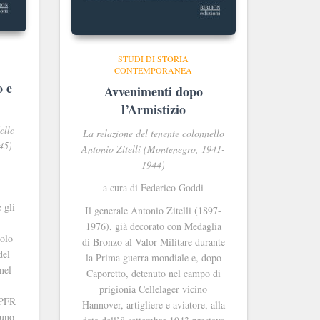
STUDI DI STORIA
CONTEMPORANEA
o e
Avvenimenti dopo
l’Armistizio
elle
La relazione del tenente colonnello
45)
Antonio Zitelli (Montenegro, 1941-
1944)
a cura di Federico Goddi
 gli
Il generale Antonio Zitelli (1897-
1976), già decorato con Medaglia
uolo
di Bronzo al Valor Militare durante
del
la Prima guerra mondiale e, dopo
nel
Caporetto, detenuto nel campo di
prigionia Cellelager vicino
 PFR
Hannover, artigliere e aviatore, alla
 uno