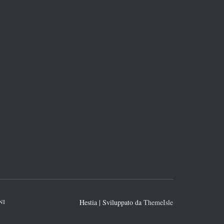
NI
Hestia | Sviluppato da
ThemeIsle