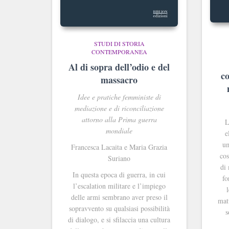
STUDI DI STORIA
CONTEMPORANEA
Al di sopra dell’odio e del
c
massacro
Idee e pratiche femministe di
mediazione e di riconciliazione
attorno alla Prima guerra
L
mondiale
e
um
Francesca Lacaita e Maria Grazia
cos
Suriano
di
In questa epoca di guerra, in cui
fo
l’escalation militare e l’impiego
delle armi sembrano aver preso il
matu
sopravvento su qualsiasi possibilità
s
di dialogo, e si sfilaccia una cultura