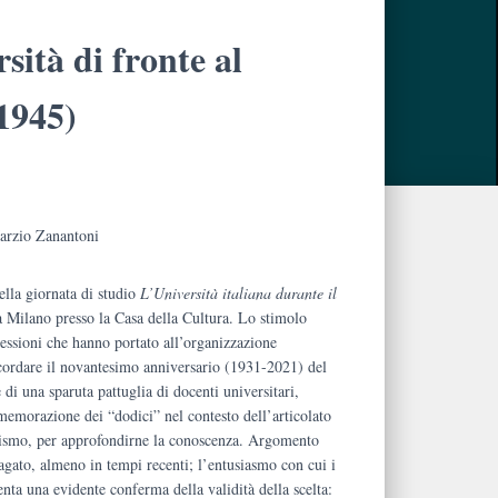
sità di fronte al
1945)
Marzio Zanantoni
ella giornata di studio
L’Università italiana durante il
a Milano presso la Casa della Cultura. Lo stimolo
.
flessioni che hanno portato all’organizzazione
 ricordare il novantesimo anniversario (1931-2021) del
 di una sparuta pattuglia di docenti universitari,
mmemorazione dei “dodici” nel contesto dell’articolato
ismo, per approfondirne la conoscenza. Argomento
gato, almeno in tempi recenti; l’entusiasmo con cui i
enta una evidente conferma della validità della scelta: