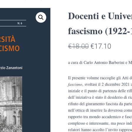
Docenti e Univer
fascismo (1922-
Il
Il
€
18.00
€
17.10
prezzo
prezzo
a cura di Carlo Antonio Barberini e 
originale
attuale
Il presente volume raccoglie gli Atti d
era:
è:
fascismo
, svoltasi il 2 dicembre 2021 
€18.00.
€17.10
iniziale e il punto di partenza delle ri
dell’iniziativa è stato il desiderio di
rifiuto del giuramento fascista da parte
nell’ottica di inserire la doverosa co
rapporto tra mondo accademico e fasc
complesso e interessante, ma poco inda
relatori hanno accolto l’invito rappres