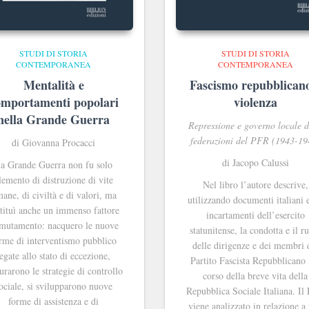
STUDI DI STORIA
STUDI DI STORIA
CONTEMPORANEA
CONTEMPORANEA
Mentalità e
Fascismo repubblican
omportamenti popolari
violenza
nella Grande Guerra
Repressione e governo locale d
federazioni del PFR (1943-19
di Giovanna Procacci
di Jacopo Calussi
a Grande Guerra non fu solo
lemento di distruzione di vite
Nel libro l’autore descrive,
ane, di civiltà e di valori, ma
utilizzando documenti italiani e
tituì anche un immenso fattore
incartamenti dell’esercito
 mutamento: nacquero le nuove
statunitense, la condotta e il r
rme di interventismo pubblico
delle dirigenze e dei membri 
legate allo stato di eccezione,
Partito Fascista Repubblicano 
rarono le strategie di controllo
corso della breve vita della
ociale, si svilupparono nuove
Repubblica Sociale Italiana. Il
forme di assistenza e di
viene analizzato in relazione a