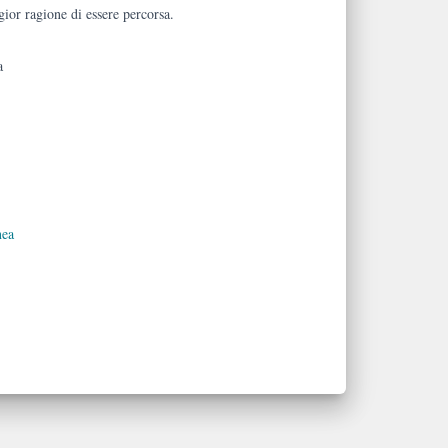
ior ragione di essere percorsa.
a
nea