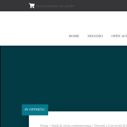
Nessun prodotto nel carrello.
HOME
NEGOZIO
OPEN AC
IN OFFERTA!
Home
/
Studi di storia contemporanea
/ Docenti e Università di 