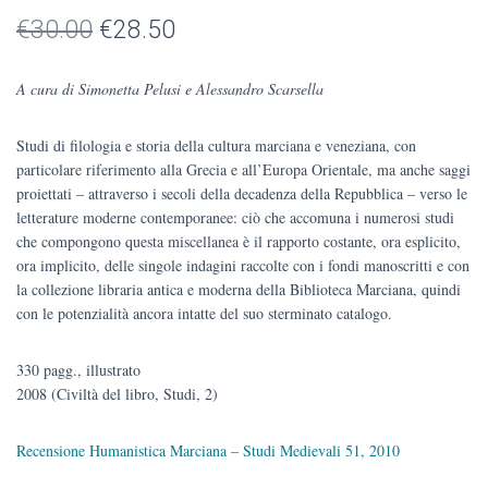
Il
Il
€
30.00
€
28.50
prezzo
prezzo
A cura di Simonetta Pelusi e Alessandro Scarsella
originale
attuale
Studi di filologia e storia della cultura marciana e veneziana, con
era:
è:
particolare riferimento alla Grecia e all’Europa Orientale, ma anche saggi
€30.00.
€28.50.
proiettati – attraverso i secoli della decadenza della Repubblica – verso le
letterature moderne contemporanee: ciò che accomuna i numerosi studi
che compongono questa miscellanea è il rapporto costante, ora esplicito,
ora implicito, delle singole indagini raccolte con i fondi manoscritti e con
la collezione libraria antica e moderna della Biblioteca Marciana, quindi
con le potenzialità ancora intatte del suo sterminato catalogo.
330 pagg., illustrato
2008 (Civiltà del libro, Studi, 2)
Recensione Humanistica Marciana – Studi Medievali 51, 2010