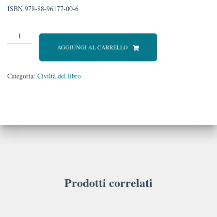
ISBN 978-88-96177-00-6
Humanistica
Marciana.
AGGIUNGI AL CARRELLO
Saggi
offerti
a
Categoria:
Civiltà del libro
Marino
Zorzi
quantità
Prodotti correlati