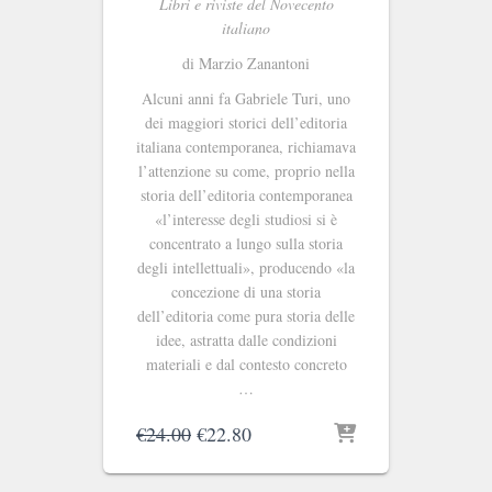
Libri e riviste del Novecento
italiano
di Marzio Zanantoni
Alcuni anni fa Gabriele Turi, uno
dei maggiori storici dell’editoria
italiana contemporanea, richiamava
l’attenzione su come, proprio nella
storia dell’editoria contemporanea
«l’interesse degli studiosi si è
concentrato a lungo sulla storia
degli intellettuali», producendo «la
concezione di una storia
dell’editoria come pura storia delle
idee, astratta dalle condizioni
materiali e dal contesto concreto
…
Il
Il
€
24.00
€
22.80
prezzo
prezzo
originale
attuale