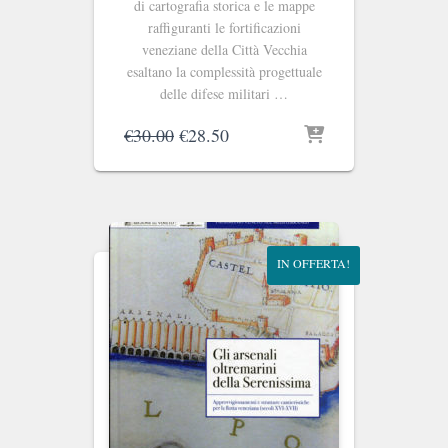
di cartografia storica e le mappe
raffiguranti le fortificazioni
veneziane della Città Vecchia
esaltano la complessità progettuale
delle difese militari …
Il
Il
€
30.00
€
28.50
prezzo
prezzo
originale
attuale
era:
è:
€30.00.
€28.50.
IN OFFERTA!