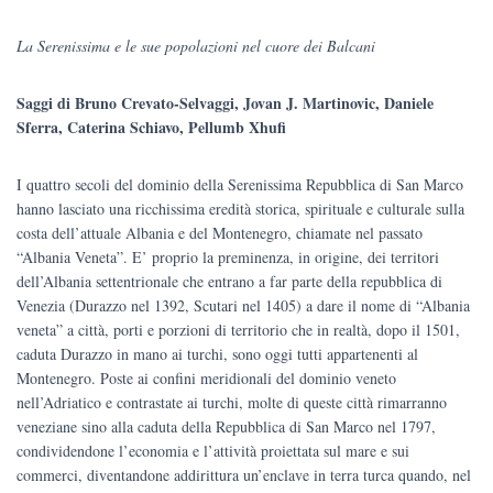
prezzo
prezzo
La Serenissima e le sue popolazioni nel cuore dei Balcani
originale
attuale
Saggi di Bruno Crevato-Selvaggi, Jovan J. Martinovic, Daniele
era:
è:
Sferra, Caterina Schiavo, Pellumb Xhufi
€32.00.
€30.40.
I quattro secoli del dominio della Serenissima Repubblica di San Marco
hanno lasciato una ricchissima eredità storica, spirituale e culturale sulla
costa dell’attuale Albania e del Montenegro, chiamate nel passato
“Albania Veneta”. E’ proprio la preminenza, in origine, dei territori
dell’Albania settentrionale che entrano a far parte della repubblica di
Venezia (Durazzo nel 1392, Scutari nel 1405) a dare il nome di “Albania
veneta” a città, porti e porzioni di territorio che in realtà, dopo il 1501,
caduta Durazzo in mano ai turchi, sono oggi tutti appartenenti al
Montenegro. Poste ai confini meridionali del dominio veneto
nell’Adriatico e contrastate ai turchi, molte di queste città rimarranno
veneziane sino alla caduta della Repubblica di San Marco nel 1797,
condividendone l’economia e l’attività proiettata sul mare e sui
commerci, diventandone addirittura un’enclave in terra turca quando, nel