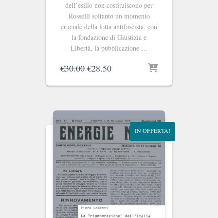
dell’esilio non costituiscono per
Rosselli soltanto un momento
cruciale della lotta antifascista, con
la fondazione di Giustizia e
Libertà, la pubblicazione …
Il
Il
€
30.00
€
28.50
prezzo
prezzo
originale
attuale
era:
è:
€30.00.
€28.50.
IN OFFERTA!