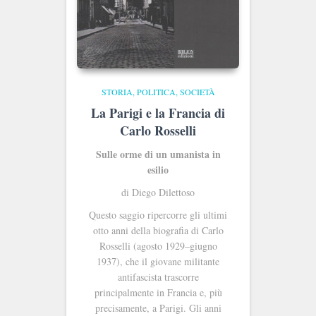
STORIA, POLITICA, SOCIETÀ
La Parigi e la Francia di
Carlo Rosselli
Sulle orme di un umanista in
esilio
di Diego Dilettoso
Questo saggio ripercorre gli ultimi
otto anni della biografia di Carlo
Rosselli (agosto 1929–giugno
1937), che il giovane militante
antifascista trascorre
principalmente in Francia e, più
precisamente, a Parigi. Gli anni