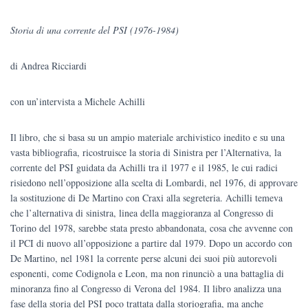
prezzo
prezzo
Storia di una corrente del PSI (1976-1984)
originale
attuale
di Andrea Ricciardi
era:
è:
€25.00.
€23.75.
con un’intervista a Michele Achilli
Il libro, che si basa su un ampio materiale archivistico inedito e su una
vasta bibliografia, ricostruisce la storia di Sinistra per l’Alternativa, la
corrente del PSI guidata da Achilli tra il 1977 e il 1985, le cui radici
risiedono nell’opposizione alla scelta di Lombardi, nel 1976, di approvare
la sostituzione di De Martino con Craxi alla segreteria. Achilli temeva
che l’alternativa di sinistra, linea della maggioranza al Congresso di
Torino del 1978, sarebbe stata presto abbandonata, cosa che avvenne con
il PCI di nuovo all’opposizione a partire dal 1979. Dopo un accordo con
De Martino, nel 1981 la corrente perse alcuni dei suoi più autorevoli
esponenti, come Codignola e Leon, ma non rinunciò a una battaglia di
minoranza fino al Congresso di Verona del 1984. Il libro analizza una
fase della storia del PSI poco trattata dalla storiografia, ma anche