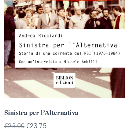
Sinistra per l’Alternativa
Il
Il
€
25.00
€
23.75