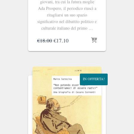
giovani, tra cui la futura moglie
Ada Prospero, il periodico riuscì a
ritagliarsi un suo spazio
significativo nel dibattito politico e
culturale italiano del primo …
Il
Il
€
18.00
€
17.10
prezzo
prezzo
originale
attuale
era:
è:
€18.00.
€17.10.
IN OFFERTA!