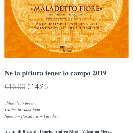
Ne la pittura tener lo campo 2019
Il
Il
€
15.00
€
14.25
prezzo
prezzo
«Maladetto fiore»
originale
attuale
Trittico in video-loop
Inferno – Purgatorio – Paradiso
era:
è:
€15.00.
€14.25.
A cura di Riccardo Dapelo, Andrea Nicoli, Valentina Merzi,