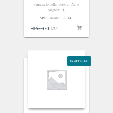
centenario della morte di Dante
Alighieri, 1)
ISBN 978-8896177-41-9
Il
Il
€
15.00
€
14.25
prezzo
prezzo
originale
attuale
era:
è:
€15.00.
€14.25.
IN OFFERTA!