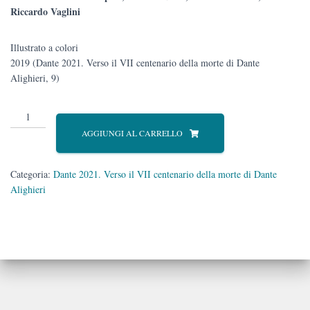
Riccardo Vaglini
Illustrato a colori
2019 (Dante 2021. Verso il VII centenario della morte di Dante
Alighieri, 9)
Ne
la
AGGIUNGI AL CARRELLO
pittura
tener
lo
Categoria:
Dante 2021. Verso il VII centenario della morte di Dante
campo
Alighieri
2019
quantità