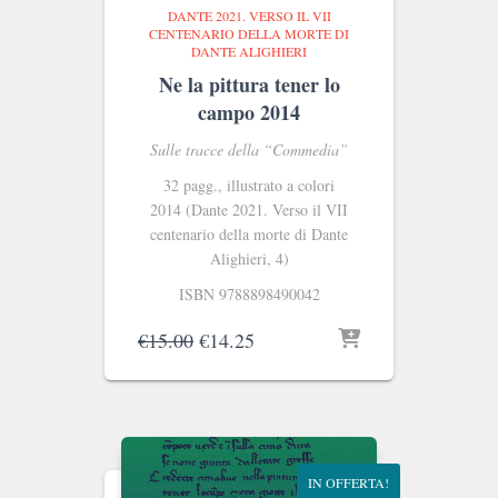
DANTE 2021. VERSO IL VII
CENTENARIO DELLA MORTE DI
DANTE ALIGHIERI
Ne la pittura tener lo
campo 2014
Sulle tracce della “Commedia”
32 pagg., illustrato a colori
2014 (Dante 2021. Verso il VII
centenario della morte di Dante
Alighieri, 4)
ISBN 9788898490042
Il
Il
€
15.00
€
14.25
prezzo
prezzo
originale
attuale
era:
è:
€15.00.
€14.25.
IN OFFERTA!