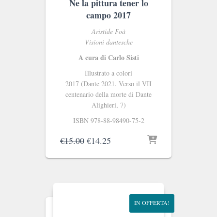
Ne la pittura tener lo
campo 2017
Aristide Foà
Visioni dantesche
A cura di Carlo Sisti
Illustrato a colori
2017 (Dante 2021. Verso il VII
centenario della morte di Dante
Alighieri, 7)
ISBN 978-88-98490-75-2
Il
Il
€
15.00
€
14.25
prezzo
prezzo
originale
attuale
era:
è:
€15.00.
€14.25.
IN OFFERTA!