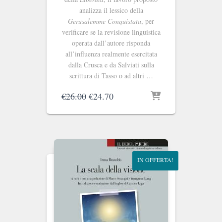
analizza il lessico della
Gerusalemme Conquistata
, per
verificare se la revisione linguistica
operata dall’autore risponda
all’influenza realmente esercitata
dalla Crusca e da Salviati sulla
scrittura di Tasso o ad altri …
Il
Il
€
26.00
€
24.70
prezzo
prezzo
originale
attuale
era:
è:
€26.00.
€24.70.
IN OFFERTA!