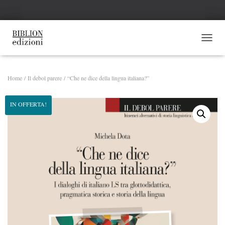
NAVI
Home
/
Il debol parere
/ “Che ne dice della lingua italiana?”
IN OFFERTA!