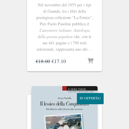
Nel novembre del 1955 per i tipi
di Guanda, tra i libri della
prestigiosa collezione “La Fenice”,
Pier Paolo Pasolini pubblica il
Canzoniere italiano. Antologia
della poesia popolare
che, con le
sue 441 pagine e i 790 testi
selezionati, rappresenta uno dei …
Il
Il
€
18.00
€
17.10
prezzo
prezzo
originale
attuale
era:
è:
€18.00.
€17.10.
IN OFFERTA!