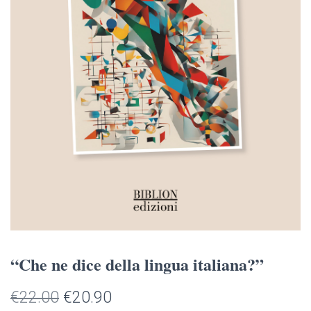
“Che ne dice della lingua italiana?”
Il
Il
€
22.00
€
20.90