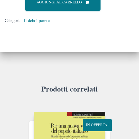
AGGIUNGI AL CARRELLO
dice
della
lingua
Categoria:
Il debol parere
italiana?”
quantità
Prodotti correlati
IN OFFERTA!