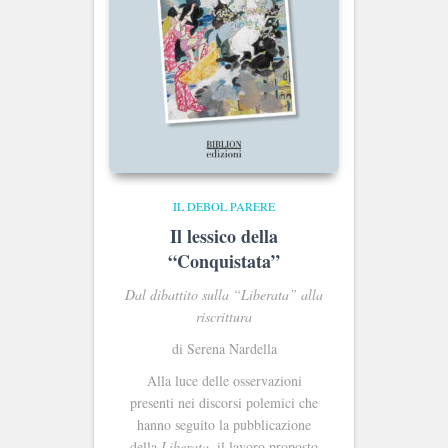
IL DEBOL PARERE
Il lessico della
“Conquistata”
Dal dibattito sulla “Liberata” alla
riscrittura
di Serena Nardella
Alla luce delle osservazioni
presenti nei discorsi polemici che
hanno seguito la pubblicazione
della
Liberata
, il lavoro proposto