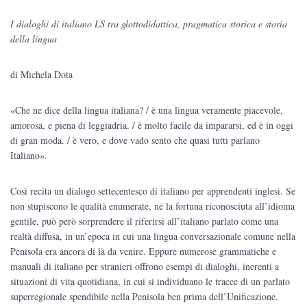
prezzo
prezzo
I dialoghi di italiano LS tra glottodidattica, pragmatica storica e storia
originale
attuale
della lingua
era:
è:
di Michela Dota
€22.00.
€20.90.
«Che ne dice della lingua italiana? / è una lingua veramente piacevole,
amorosa, e piena di leggiadria. / è molto facile da impararsi, ed è in oggi
di gran moda. / è vero, e dove vado sento che quasi tutti parlano
Italiano».
Così recita un dialogo settecentesco di italiano per apprendenti inglesi. Se
non stupiscono le qualità enumerate, né la fortuna riconosciuta all’idioma
gentile, può però sorprendere il riferirsi all’italiano parlato come una
realtà diffusa, in un’epoca in cui una lingua conversazionale comune nella
Penisola era ancora di là da venire. Eppure numerose grammatiche e
manuali di italiano per stranieri offrono esempi di dialoghi, inerenti a
situazioni di vita quotidiana, in cui si individuano le tracce di un parlato
superregionale spendibile nella Penisola ben prima dell’Unificazione.