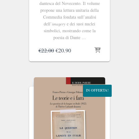
dantesca del Novecento. Il volume
propone una lettura unitaria della
Commedia fondata sull’analisi
dell’
imagery
e dei suoi nuclei
simbolici, mostrando come la
poesia di Dante …
Il
Il
€
22.00
€
20.90
prezzo
prezzo
originale
attuale
era:
è:
€22.00.
€20.90.
IN OFFERTA!