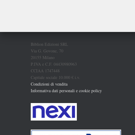
Biblion Edizioni SRL
Via G. Govone, 70
20155 Milano
P.IVA e C.F. 04430980963
CCIAA 1747448
Capitale sociale 10.000 € i.v.
Condizioni di vendita
Informativa dati personali e cookie policy