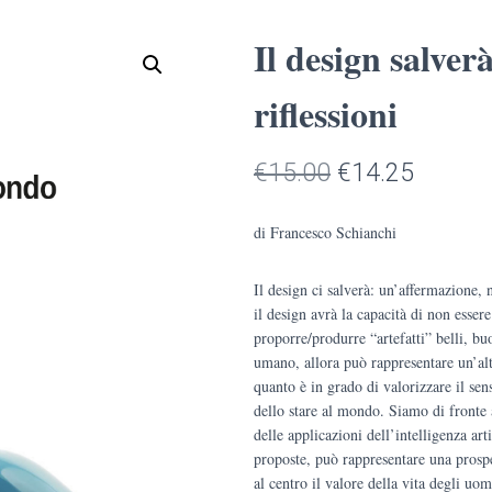
Il design salver
riflessioni
Il
Il
€
15.00
€
14.25
prezzo
prezzo
di Francesco Schianchi
originale
attuale
Il design ci salverà: un’affermazione,
era:
è:
il design avrà la capacità di non esser
€15.00.
€14.25
proporre/produrre “artefatti” belli, buo
umano, allora può rappresentare un’alt
quanto è in grado di valorizzare il sen
dello stare al mondo. Siamo di fronte 
delle applicazioni dell’intelligenza art
proposte, può rappresentare una prospe
al centro il valore della vita degli uomi