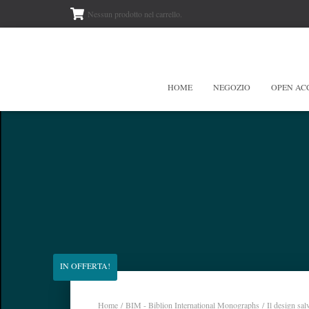
Nessun prodotto nel carrello.
HOME
NEGOZIO
OPEN AC
IN OFFERTA!
Home
/
BIM - Biblion International Monographs
/ Il design sal