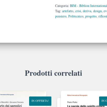
Categoria:
BIM - Biblion Internation
Tag:
artefatto
,
crisi
,
deriva
,
design
,
ev
pensiero
,
Politecnico
,
progetto
,
rifles
Prodotti correlati
IN OFFERTA!
IN 