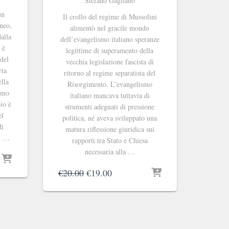
Stefano Gagliano
un
Il crollo del regime di Mussolini
aneo,
alimentò nel gracile mondo
alla
dell’evangelismo italiano speranze
 è
legittime di superamento della
 del
vecchia legislazione fascista di
rta
ritorno al regime separatista del
ella
Risorgimento. L’evangelismo
ismo
italiano mancava tuttavia di
bio è
strumenti adeguati di pressione
el
politica, né aveva sviluppato una
di
matura riflessione giuridica sui
el …
rapporti tra Stato e Chiesa
necessaria alla …
Il
Il
€
20.00
€
19.00
prezzo
prezzo
originale
attuale
era:
è:
€20.00.
€19.00.