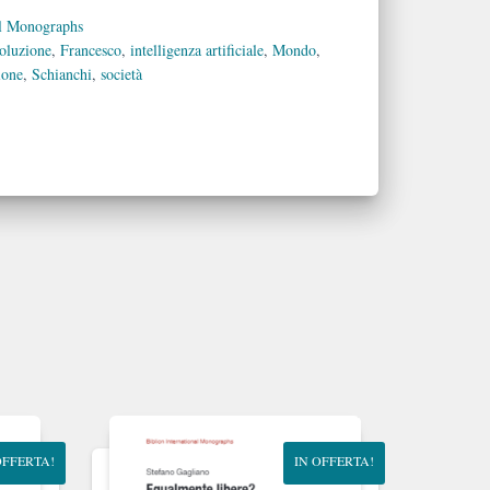
al Monographs
oluzione
,
Francesco
,
intelligenza artificiale
,
Mondo
,
sione
,
Schianchi
,
società
OFFERTA!
IN OFFERTA!