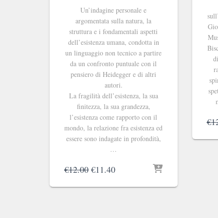
Un’indagine personale e
sull
argomentata sulla natura, la
Gio
struttura e i fondamentali aspetti
Mus
dell’esistenza umana, condotta in
Bisc
un linguaggio non tecnico a partire
d
da un confronto puntuale con il
r
pensiero di Heidegger e di altri
spi
autori.
spe
La fragilità dell’esistenza, la sua
finitezza, la sua grandezza,
l’esistenza come rapporto con il
€
1
mondo, la relazione fra esistenza ed
essere sono indagate in profondità,
…
Il
Il
€
12.00
€
11.40
prezzo
prezzo
originale
attuale
era:
è:
€12.00.
€11.40.