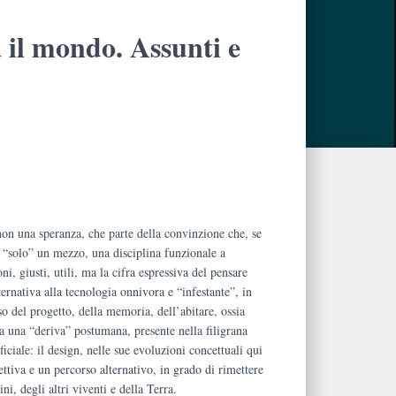
à il mondo. Assunti e
 non una speranza, che parte della convinzione che, se
e “solo” un mezzo, una disciplina funzionale a
.
ni, giusti, utili, ma la cifra espressiva del pensare
ernativa alla tecnologia onnivora e “infestante”, in
so del progetto, della memoria, dell’abitare, ossia
a una “deriva” postumana, presente nella filigrana
ificiale: il design, nelle sue evoluzioni concettuali qui
ttiva e un percorso alternativo, in grado di rimettere
ni, degli altri viventi e della Terra.