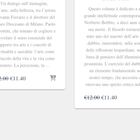
Un dialogo sull’immagine,
Questo volume è dedicato a 
’arte, sulla bellezza, tra l’artista
grande intellettuale contempor
vanni Ferrario e il direttore del
Norberto Bobbio, a dieci anni d
eo Diocesano di Milano, Paolo
sua morte. Il filosofo torinese
ottini, che tentano di cogliere e
stato uno dei maestri dell’arte
isvelare il senso essenziale del
dubbio, inserendosi, sulla sco
apporto tra arte e i concetti di
delle riflessioni leopardiane, n
ritualità e sacralità: l’arte come
linea di pensiero dell’illumin
ttacolo della vita e la vita come
pessimista. L’esercizio del dub
mistero. La percezione, la …
un elemento fondamentale n
Il
Il
2.00
€
11.40
nostro tempo, che necessita 
prezzo
prezzo
ritrovare uno spirito critico n
originale
attuale
Il
Il
€
12.00
€
11.40
era:
è:
prezzo
prezzo
€12.00.
€11.40.
originale
attuale
era:
è:
€12.00.
€11.40.