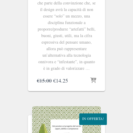
che parte della convinzione che, se
il design avrà la capacità di non
essere “solo” un mezzo, una
disciplina funzionale a
proporre/produrre “artefatti” belli,
buoni, giusti, utili, ma la cifra
espressiva del pensare umano,
allora può rappresentare
un’alternativa alla tecnologia
onnivora e “infestante”, in quanto
è in grado di valorizzare …
Il
Il
€
15.00
€
14.25
prezzo
prezzo
originale
attuale
era:
è:
€15.00.
€14.25.
IN OFFERTA!