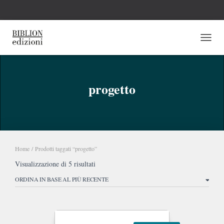
NAVI
progetto
Home
/ Prodotti taggati “progetto”
Ordina
Visualizzazione di 5 risultati
in
base
al
più
recente