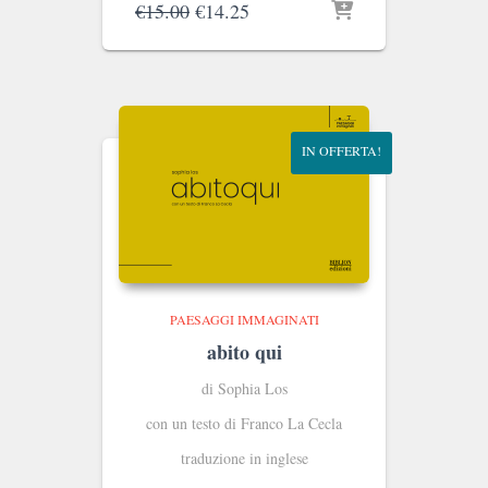
Il
Il
€
15.00
€
14.25
prezzo
prezzo
originale
attuale
era:
è:
€15.00.
€14.25.
IN OFFERTA!
PAESAGGI IMMAGINATI
abito qui
di Sophia Los
con un testo di Franco La Cecla
traduzione in inglese