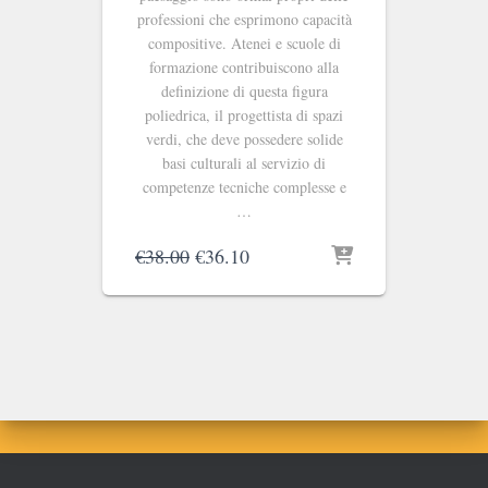
professioni che esprimono capacità
compositive. Atenei e scuole di
formazione contribuiscono alla
definizione di questa figura
poliedrica, il progettista di spazi
verdi, che deve possedere solide
basi culturali al servizio di
competenze tecniche complesse e
…
Il
Il
€
38.00
€
36.10
prezzo
prezzo
originale
attuale
era:
è:
€38.00.
€36.10.