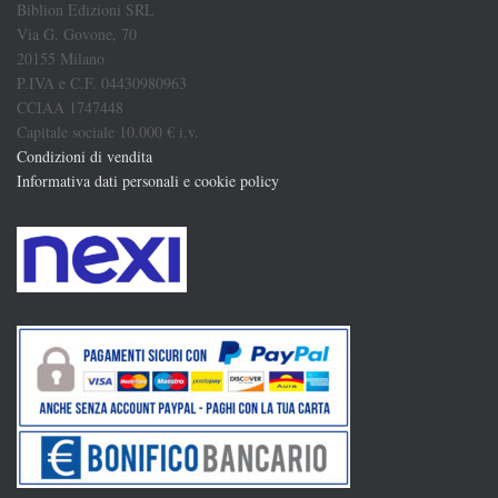
Biblion Edizioni SRL
Via G. Govone, 70
20155 Milano
P.IVA e C.F. 04430980963
CCIAA 1747448
Capitale sociale 10.000 € i.v.
Condizioni di vendita
Informativa dati personali e cookie policy