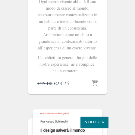
Ogni essere vivente abita, è il suo
modo di essere al mondo,
necessariamente contestualizzato in
un habitat e inevitabilmente come
parte di un ecosistema.
Architettura come un abito a
grande scala, confezionato attorno
all’esperienza di un essere vivente.
L’architettura genera i luoghi delle
nostre esperienze, ne è complice,
ha un carattere …
Il
Il
€
25.00
€
23.75
prezzo
prezzo
originale
attuale
era:
è:
€25.00.
€23.75.
IN OFFERTA!