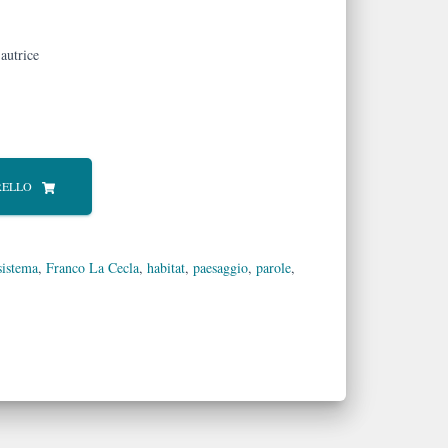
’autrice
RELLO
sistema
,
Franco La Cecla
,
habitat
,
paesaggio
,
parole
,