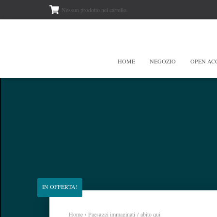
Nessun prodotto nel carrello.
HOME
NEGOZIO
OPEN AC
IN OFFERTA!
Home
/
Paesaggi immaginati
/ abito qui