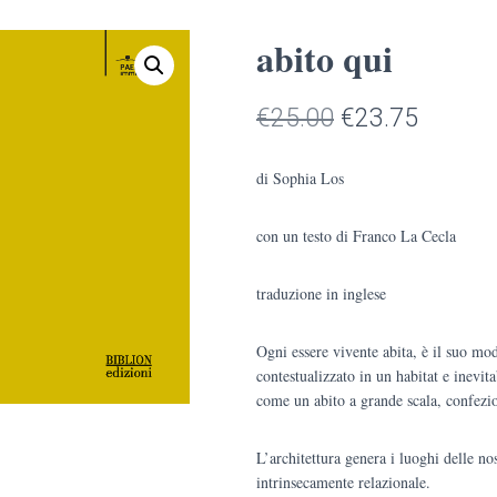
abito qui
Il
Il
€
25.00
€
23.75
prezzo
prezzo
di Sophia Los
originale
attuale
con un testo di Franco La Cecla
era:
è:
€25.00.
€23.75
traduzione in inglese
Ogni essere vivente abita, è il suo mo
contestualizzato in un habitat e inevi
come un abito a grande scala, confezio
L’architettura genera i luoghi delle no
intrinsecamente relazionale.