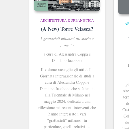
ARCHITETTURA E URBANISTICA
AR
(A New) Torre Velasca?
I grattacieli milanesi tra storia e
progetto
a cura di Alessandra Coppa e
Damiano Iacobone
Il volume raccoglie gli atti della
Giornata internazionale di studi a
cura di Alessandra Coppa e
pi
Damiano Iacobone che si è tenuta
str
alla Triennale di Milano nel
ter
maggio 2024, dedicata a una
d
riflessione sui recenti interventi che
Cast
hanno interessato i vari
Col
“grattacieli” milanesi; in
de
particolare, quelli relativi …
limi