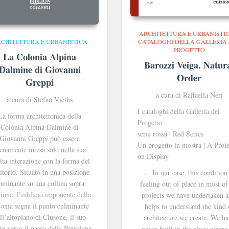
ARCHITETTURA E URBANISTI
CHITETTURA E URBANISTICA
CATALOGHI DELLA GALLERIA
PROGETTO
La Colonia Alpina
Barozzi Veiga. Natur
Dalmine di Giovanni
Order
Greppi
a cura di Raffaella Neri
a cura di Stefan Vieths
I cataloghi della Galleria del
La forma architettonica della
Progetto
Colonia Alpina Dalmine di
serie rossa | Red Series
Giovanni Greppi può essere
Un progetto in mostra | A Proje
enamente intesa solo nella sua
on Display
etta interazione con la forma del
ritorio. Situato in una posizione
… In our case, this condition
ominante su una collina sopra
feeling out of place in most of
ione, l’edificio imponente della
projects we have undertaken a
onia segna il punto culminante
helps to understand the kind 
ll’altopiano di Clusone, il suo
architecture we create. We h
te verso il passo della Presolana
never built in the place wher