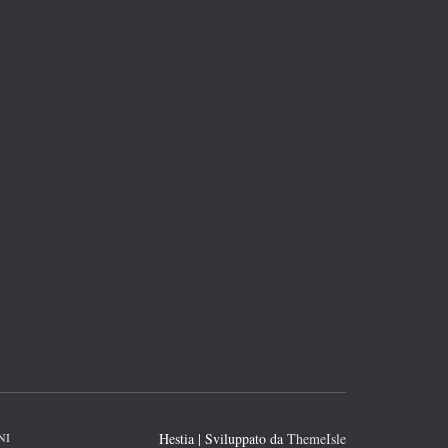
NI
Hestia | Sviluppato da
ThemeIsle