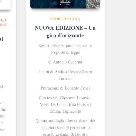
FUORI COLLANA
CA
I
 DEL
NUOVA EDIZIONE – Un
giro d’orizzonte
al
Scritti, discorsi parlamentari e
proposte di legge
di Antonio Cederna
a cura di Andrea Costa e Sauro
Turroni
ct
Prefazione di Edoardo Croci
Con testi di Giovanni Losavio,
 of
Vezio De Lucia, Rita Paris ed
 the
Emma Tagliacollo
lso
Questa antologia illustra alcuni dei
of
maggiori scempi perpetrati o
ave
pensati ai danni del nostro
e …