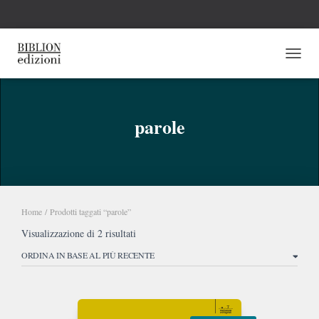
NAVI
parole
Home
/ Prodotti taggati “parole”
Ordina
Visualizzazione di 2 risultati
in
base
al
più
recente