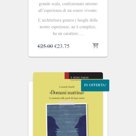
grande scala, confezionato attorno
all’esperienza di un essere vivente.
L’architettura genera i luoghi delle
nostre esperienze, ne è complice,
ha un carattere …
Il
Il
€
25.00
€
23.75
prezzo
prezzo
originale
attuale
era:
è:
€25.00.
€23.75.
IN OFFERTA!