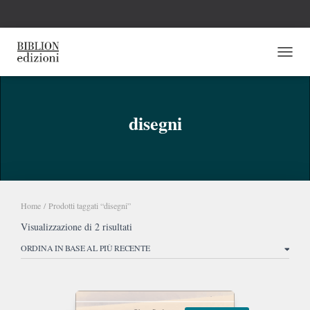
NAVI
disegni
Home
/ Prodotti taggati “disegni”
Ordina
Visualizzazione di 2 risultati
in
base
al
più
recente