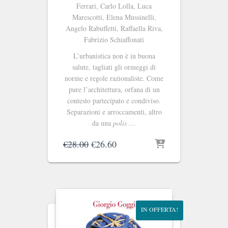
Ferrari, Carlo Lolla, Luca
Marescotti, Elena Mussinelli,
Angelo Rabuffetti, Raffaella Riva,
Fabrizio Schiaffonati
L’urbanistica non è in buona
salute, tagliati gli ormeggi di
norme e regole razionaliste. Come
pure l’architettura, orfana di un
contesto partecipato e condiviso.
Separazioni e arroccamenti, altro
da una
polis
…
Il
Il
€
28.00
€
26.60
prezzo
prezzo
originale
attuale
era:
è:
€28.00.
€26.60.
IN OFFERTA!