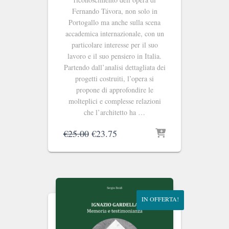
Fernando Távora, non solo in
Portogallo ma anche sulla scena
accademica internazionale, con un
particolare interesse per il suo
lavoro e il suo pensiero in Italia.
Partendo dall’analisi dettagliata dei
progetti costruiti, l’opera si
propone di approfondire le
molteplici e complesse relazioni
che l’architetto ha …
Il
Il
€
25.00
€
23.75
prezzo
prezzo
originale
attuale
era:
è:
€25.00.
€23.75.
IN OFFERTA!