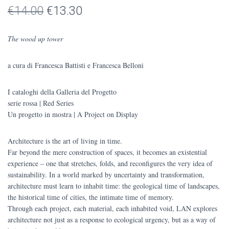
Il
Il
€
14.00
€
13.30
prezzo
prezzo
The wood up tower
originale
attuale
a cura di Francesca Battisti e Francesca Belloni
era:
è:
€14.00.
€13.30.
I cataloghi della Galleria del Progetto
serie rossa | Red Series
Un progetto in mostra | A Project on Display
Architecture is the art of living in time.
Far beyond the mere construction of spaces, it becomes an existential
experience ‒ one that stretches, folds, and reconfigures the very idea of
sustainability. In a world marked by uncertainty and transformation,
architecture must learn to inhabit time: the geological time of landscapes,
the historical time of cities, the intimate time of memory.
Through each project, each material, each inhabited void, LAN explores
architecture not just as a response to ecological urgency, but as a way of