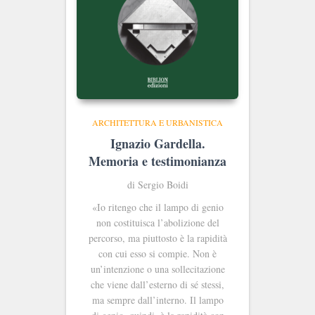
ARCHITETTURA E URBANISTICA
Ignazio Gardella.
Memoria e testimonianza
di Sergio Boidi
«Io ritengo che il lampo di genio
non costituisca l’abolizione del
percorso, ma piuttosto è la rapidità
con cui esso si compie. Non è
un’intenzione o una sollecitazione
che viene dall’esterno di sé stessi,
ma sempre dall’interno. Il lampo