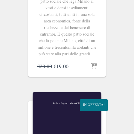
patto sociale che lega Milano ai
vasti e densi insediamenti
circostanti, tutti uniti in una sola
area economica, fonte della
ricchezza e del benessere di
entrambi. È questo patto sociale
che fa potente Milano, città di un
milione e trecentomila abitanti che
può stare alla pari delle grandi …
Il
Il
€
20.00
€
19.00
prezzo
prezzo
originale
attuale
era:
è:
€20.00.
€19.00.
IN OFFERTA!