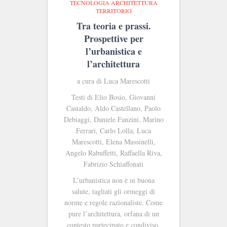
TECNOLOGIA ARCHITETTURA
TERRITORIO
Tra teoria e prassi.
Prospettive per
l’urbanistica e
l’architettura
a cura di Luca Marescotti
Testi di Elio Bosio, Giovanni
Castaldo, Aldo Castellano, Paolo
Debiaggi, Daniele Fanzini, Marino
Ferrari, Carlo Lolla, Luca
Marescotti, Elena Mussinelli,
Angelo Rabuffetti, Raffaella Riva,
Fabrizio Schiaffonati
L’urbanistica non è in buona
salute, tagliati gli ormeggi di
norme e regole razionaliste. Come
pure l’architettura, orfana di un
contesto partecipato e condiviso.