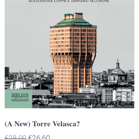
(A New) Torre Velasca?
Il
Il
€
28.00
€
26.60