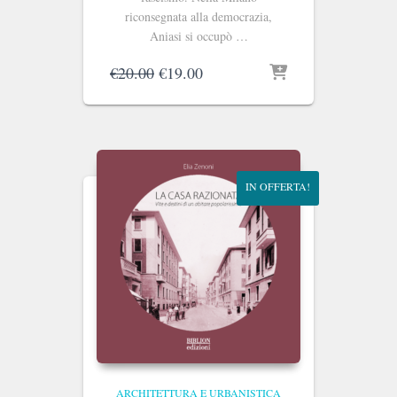
riconsegnata alla democrazia,
Aniasi si occupò …
Il
Il
€
20.00
€
19.00
prezzo
prezzo
originale
attuale
era:
è:
€20.00.
€19.00.
IN OFFERTA!
ARCHITETTURA E URBANISTICA