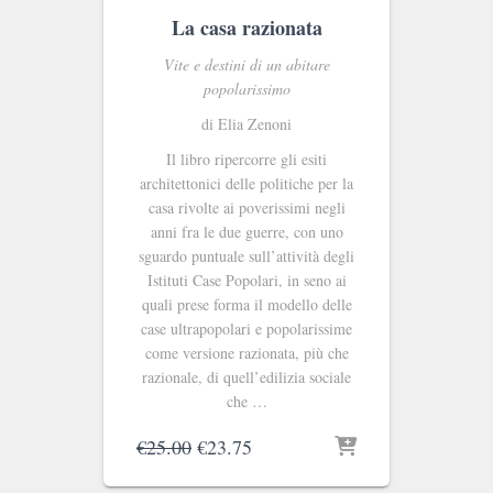
La casa razionata
Vite e destini di un abitare
popolarissimo
di Elia Zenoni
Il libro ripercorre gli esiti
architettonici delle politiche per la
casa rivolte ai poverissimi negli
anni fra le due guerre, con uno
sguardo puntuale sull’attività degli
Istituti Case Popolari, in seno ai
quali prese forma il modello delle
case ultrapopolari e popolarissime
come versione razionata, più che
razionale, di quell’edilizia sociale
che …
Il
Il
€
25.00
€
23.75
prezzo
prezzo
originale
attuale