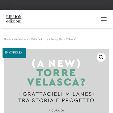
NAVI
Home
/
Architettura e Urbanistica
/ (A New) Torre Velasca?
IN OFFERTA!