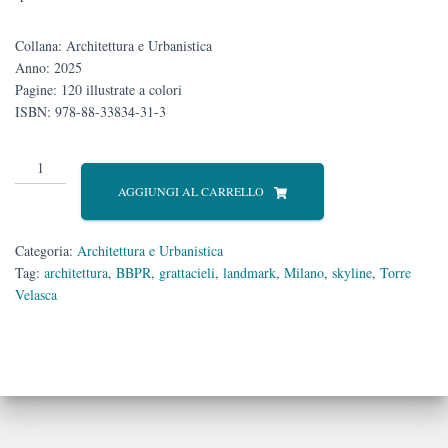
Collana: Architettura e Urbanistica
Anno: 2025
Pagine: 120 illustrate a colori
ISBN: 978-88-33834-31-3
(A
New)
AGGIUNGI AL CARRELLO
Torre
Velasca?
quantità
Categoria:
Architettura e Urbanistica
Tag:
architettura
,
BBPR
,
grattacieli
,
landmark
,
Milano
,
skyline
,
Torre
Velasca