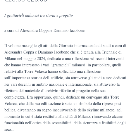
prezzo
prezzo
I grattacieli milanesi tra storia e progetto
originale
attuale
a cura di Alessandra Coppa e Damiano Iacobone
era:
è:
€28.00.
€26.60.
Il volume raccoglie gli atti della Giornata internazionale di studi a cura di
Alessandra Coppa e Damiano Iacobone che si è tenuta alla Triennale di
Milano nel maggio 2024, dedicata a una riflessione sui recenti interventi
che hanno interessato i vari “grattacieli” milanesi; in particolare, quelli
relativi alla Torre Velasca hanno sollecitato una riflessione
sull’importanza storica dell’edificio, sia attraverso gli studi a essa dedicati
nei vari decenni in ambito nazionale e internazionale, sia attraverso la
rilettura del materiale d’archivio riferito al progetto nella sua
completezza. Era opportuno, quindi, dedicare un convegno alla Torre
Velasca, che dalla sua edificazione è stata un simbolo della ripresa post-
bellica, diventando un segno inequivocabile dello skyline milanese, nel
momento in cui è stata restituita alla città di Milano, rinnovando alcune
funzionalità nell’ottica della sostenibilità, della sicurezza e fruibilità degli
spazi.