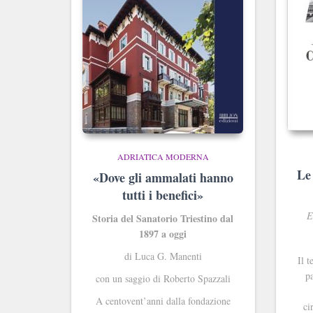
ADRIATICA MODERNA
Le 
«Dove gli ammalati hanno
tutti i benefici»
E
Storia del Sanatorio Triestino dal
1897 a oggi
di Luca G. Manenti
Il t
pa
con un saggio di Roberto Spazzali
A centovent’anni dalla fondazione
ci