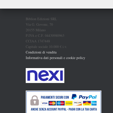
Biblion Edizioni SRL
Via G. Govone, 70
20155 Milano
P.IVA e C.F. 04430980963
CCIAA 1747448
Capitale sociale 10.000 € i.v.
Condizioni di vendita
Informativa dati personali e cookie policy