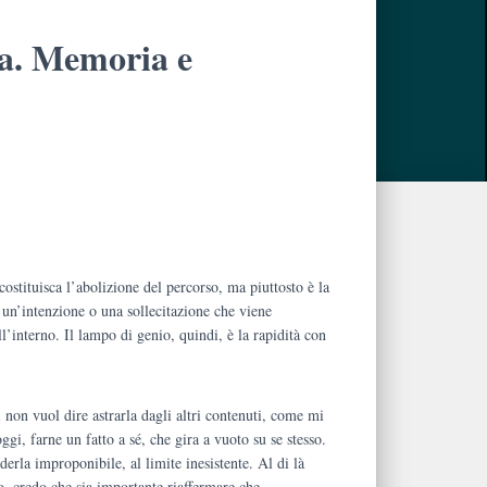
la. Memoria e
ostituisca l’abolizione del percorso, ma piuttosto è la
 un’intenzione o una sollecitazione che viene
.
ll’interno. Il lampo di genio, quindi, è la rapidità con
 non vuol dire astrarla dagli altri contenuti, come mi
ggi, farne un fatto a sé, che gira a vuoto su se stesso.
nderla improponibile, al limite inesistente. Al di là
o, credo che sia importante riaffermare che