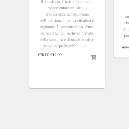
il Sanatorio Triestino continua a
rappresentare un istituto
d’eccellenza nel panorama
en
dell’assistenza medica cittadina e
ch
regionale. Il presente libro, frutto
mil
di ricerche nell’archivio privato
può
della struttura e di un sistematico
scavo in quelli pubblici di …
€
2
Il
Il
€
20.00
€
19.00
prezzo
prezzo
originale
attuale
era:
è:
€20.00.
€19.00.