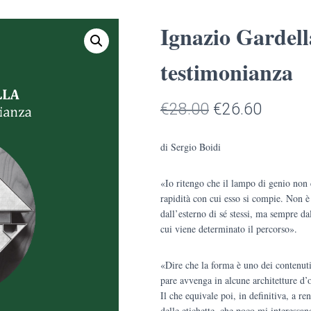
Ignazio Gardel
testimonianza
Il
Il
€
28.00
€
26.60
prezzo
prezzo
di Sergio Boidi
originale
attuale
«Io ritengo che il lampo di genio non c
era:
è:
rapidità con cui esso si compie. Non è
€28.00.
€26.60
dall’esterno di sé stessi, ma sempre da
cui viene determinato il percorso».
«Dire che la forma è uno dei contenuti
pare avvenga in alcune architetture d’o
Il che equivale poi, in definitiva, a re
delle etichette, che poco mi interessan