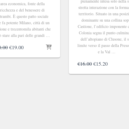
pienamente intesa solo nella 
area economica, fonte della
stretta interazione con la forma
ricchezza e del benessere di
territorio. Situato in una posiz
trambi. È questo patto sociale
dominante su una collina sop
e fa potente Milano, città di un
Castione, l’edificio imponente 
ione e trecentomila abitanti che
Colonia segna il punto culmin
 stare alla pari delle grandi …
dell’altopiano di Clusone, il 
limite verso il passo della Pres
Il
Il
0.00
€
19.00
e la Val …
prezzo
prezzo
originale
attuale
Il
Il
€
16.00
€
15.20
era:
è:
prezzo
prezzo
€20.00.
€19.00.
originale
attuale
era:
è:
€16.00.
€15.20.