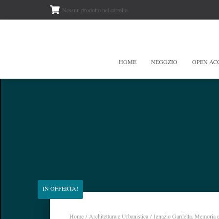
Nessun prodotto nel carrello.
HOME
NEGOZIO
OPEN AC
IN OFFERTA!
Home
/
Architettura e Urbanistica
/ Ignazio Gardella. Memoria e