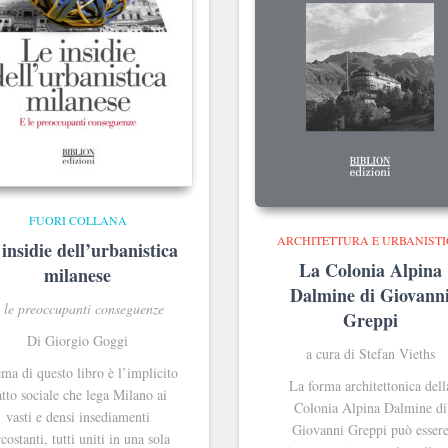
FUORI COLLANA
ARCHITETTURA E URBANIST
insidie dell’urbanistica
La Colonia Alpina
milanese
Dalmine di Giovann
 le preoccupanti conseguenze
Greppi
Di Giorgio Goggi
a cura di Stefan Vieths
ema di questo libro è l’implicito
La forma architettonica dell
tto sociale che lega Milano ai
Colonia Alpina Dalmine di
vasti e densi insediamenti
Giovanni Greppi può esser
rcostanti, tutti uniti in una sola