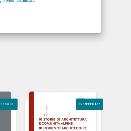
gio boidi
,
urbanistica
OFFERTA!
IN OFFERTA!