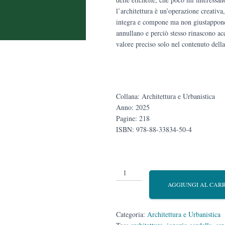
l’architettura è un’operazione creativa
integra e compone ma non giustappone t
annullano e perciò stesso rinascono ac
valore preciso solo nel contenuto della
Collana: Architettura e Urbanistica
Anno: 2025
Pagine: 218
ISBN: 978-88-33834-50-4
Ignazio
Gardella.
AGGIUNGI AL CAR
Memoria
e
testimonianza
Categoria:
Architettura e Urbanistica