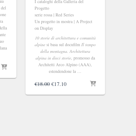
sua
I cataloghi della Galleria del
 del
Progetto
ione
serie rossa | Red Series
ra
Un progetto in mostra | A Project
della
on Display
ante
10 storie di architettura e comunità
suo
alpine
si basa sul docufilm
Il tempo
olana
della montagna. Architettura
alpina in dieci storie
, promosso da
Architetti Arco Alpino (AAA),
estendendone la …
Il
Il
€
18.00
€
17.10
prezzo
prezzo
originale
attuale
era:
è:
€18.00.
€17.10.