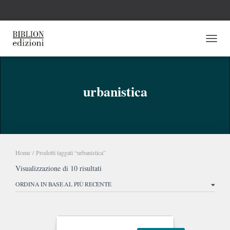
NAVI
urbanistica
Home
/ Prodotti taggati “urbanistica”
Ordina
Visualizzazione di 10 risultati
in
base
al
più
recente