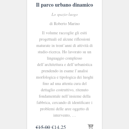
Il parco urbano dinamico
Lo spazio-luogo
di Roberto Marino
Il volume raccoglie gli esiti
progettuali ed alcune riflessioni
maturate in trent’anni di attività di
studio-ricerca. Ho lavorato su un
linguaggio complesso
dell’architettura e dell’urbanistica
prendendo in esame l’analisi
morfologica e tipologica dei luoghi
fino ad una attenta cura del
dettaglio costruttivo, ritenuto
fondamentale nell’insieme della
fabbrica, cercando di identificare i
problemi delle aree oggetto di
intervento, …
Il
Il
€
15.00
€
14.25