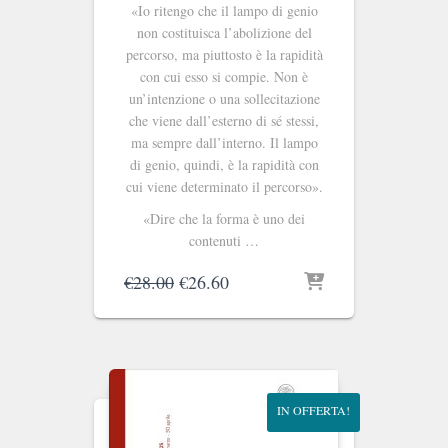
«Io ritengo che il lampo di genio
non costituisca l’abolizione del
percorso, ma piuttosto è la rapidità
con cui esso si compie. Non è
un’intenzione o una sollecitazione
che viene dall’esterno di sé stessi,
ma sempre dall’interno. Il lampo
di genio, quindi, è la rapidità con
cui viene determinato il percorso».
«Dire che la forma è uno dei
contenuti …
Il
Il
€
28.00
€
26.60
prezzo
prezzo
originale
attuale
era:
è:
€28.00.
€26.60.
IN OFFERTA!