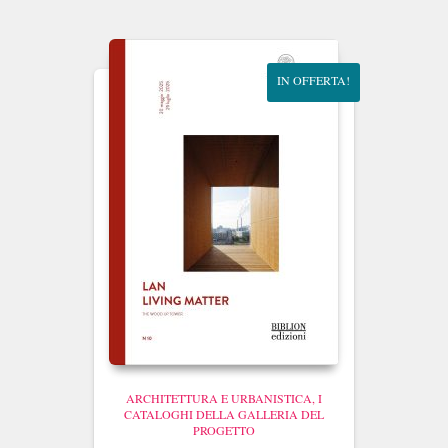
era:
è:
€35.00.
€33.25.
IN OFFERTA!
ARCHITETTURA E URBANISTICA
I
CATALOGHI DELLA GALLERIA DEL
PROGETTO