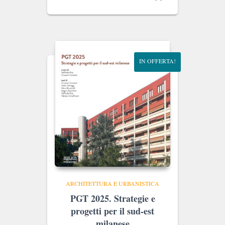
prezzo
prezzo
originale
attuale
era:
è:
€15.00.
€14.25.
IN OFFERTA!
ARCHITETTURA E URBANISTICA
PGT 2025. Strategie e
progetti per il sud-est
milanese