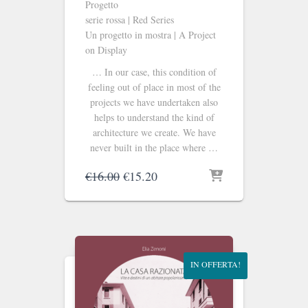
Progetto
serie rossa | Red Series
Un progetto in mostra | A Project
on Display
… In our case, this condition of
feeling out of place in most of the
projects we have undertaken also
helps to understand the kind of
architecture we create. We have
never built in the place where …
Il
Il
€
16.00
€
15.20
prezzo
prezzo
originale
attuale
era:
è:
€16.00.
€15.20.
IN OFFERTA!