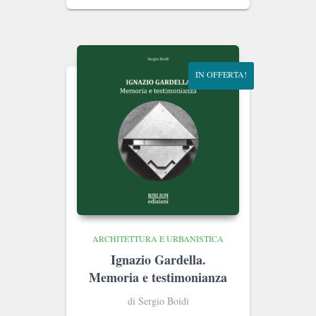
originale
attuale
era:
è:
€14.00.
€13.30.
IN OFFERTA!
ARCHITETTURA E URBANISTICA
Ignazio Gardella.
Memoria e testimonianza
di Sergio Boidi