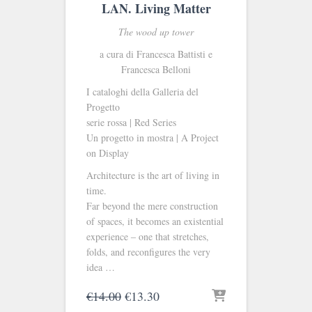
LAN. Living Matter
The wood up tower
a cura di Francesca Battisti e
Francesca Belloni
I cataloghi della Galleria del
Progetto
serie rossa | Red Series
Un progetto in mostra | A Project
on Display
Architecture is the art of living in
time.
Far beyond the mere construction
of spaces, it becomes an existential
experience ‒ one that stretches,
folds, and reconfigures the very
idea …
Il
Il
€
14.00
€
13.30
prezzo
prezzo