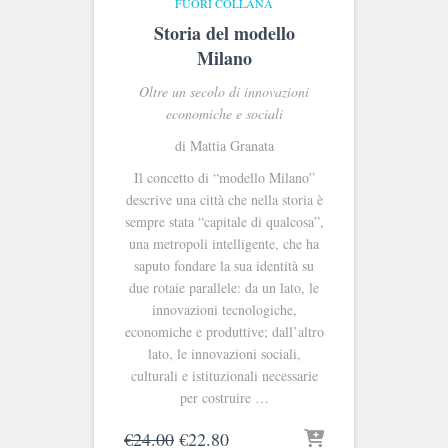
FUORI COLLANA
Storia del modello
Milano
Oltre un secolo di innovazioni
economiche e sociali
di Mattia Granata
Il concetto di “modello Milano”
descrive una città che nella storia è
sempre stata “capitale di qualcosa”,
una metropoli intelligente, che ha
saputo fondare la sua identità su
due rotaie parallele: da un lato, le
innovazioni tecnologiche,
economiche e produttive; dall’altro
lato, le innovazioni sociali,
culturali e istituzionali necessarie
per costruire …
Il
Il
€
24.00
€
22.80