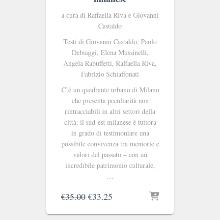
a cura di Raffaella Riva e Giovanni
Castaldo
Testi di Giovanni Castaldo, Paolo
Debiaggi, Elena Mussinelli,
Angela Rabuffetti, Raffaella Riva,
Fabrizio Schiaffonati
C’è un quadrante urbano di Milano
che presenta peculiarità non
rintracciabili in altri settori della
città: il sud-est milanese è tuttora
in grado di testimoniare una
possibile convivenza tra memorie e
valori del passato – con un
incredibile patrimonio culturale,
…
Il
Il
€
35.00
€
33.25
prezzo
prezzo
originale
attuale