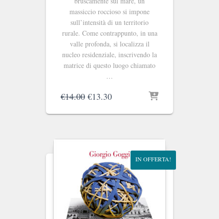
bruscamente sul mare, un
massiccio roccioso si impone
sull’in­tensità di un territorio
rurale. Come contrappunto, in una
valle profonda, si localizza il
nucleo residenziale, inscrivendo la
matrice di questo luogo chiamato
…
Il
Il
€
14.00
€
13.30
prezzo
prezzo
originale
attuale
era:
è:
€14.00.
€13.30.
IN OFFERTA!