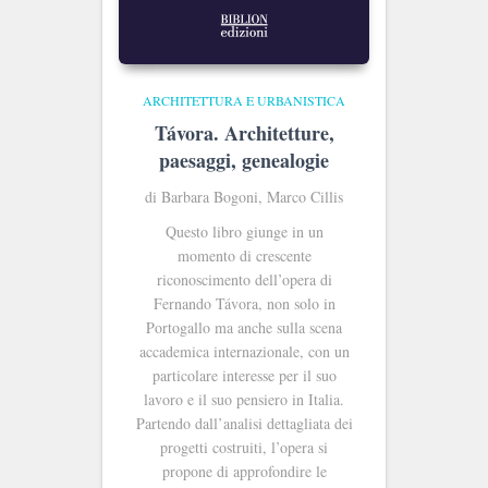
ARCHITETTURA E URBANISTICA
Távora. Architetture,
paesaggi, genealogie
di Barbara Bogoni, Marco Cillis
Questo libro giunge in un
momento di crescente
riconoscimento dell’opera di
Fernando Távora, non solo in
Portogallo ma anche sulla scena
accademica internazionale, con un
particolare interesse per il suo
lavoro e il suo pensiero in Italia.
Partendo dall’analisi dettagliata dei
progetti costruiti, l’opera si
propone di approfondire le