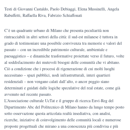
Testi di Giovanni Castaldo, Paolo Debiaggi, Elena Mussinelli, Angela
era:
è:
Rabuffetti, Raffaella Riva, Fabrizio Schiaffonati
€35.00.
€33.25.
C’è un quadrante urbano di Milano che presenta peculiarità non
rintracciabili in altri settori della città: il sud-est milanese è tuttora in
grado di testimoniare una possibile convivenza tra memorie e valori del
passato – con un incredibile patrimonio culturale, ambientale e
paesaggistico – e dinamiche trasformative proiettate verso il futuro, volte
al soddisfacimento dei mutevoli bisogni delle comunità che vi abitano.
Ciò a condizione che i processi di rigenerazione di cui molti luoghi
necessitano – spazi pubblici, nodi infrastrutturali, interi quartieri
residenziali – non vengano calati dall’alto, o ancor peggio siano
determinati e guidati dalle logiche speculative del real estate, come già
avvenuto nel recente passato.
L’Associazione culturale UcTat e il gruppo di ricerca Envi-Reg del
Dipartimento Abc del Politecnico di Milano hanno da lungo tempo posto
sotto osservazione questa articolata realtà insediativa, con analisi,
ricerche, iniziative di coinvolgimento delle comunità locali e numerose
proposte progettuali che mirano a una conoscenza più condivisa e più