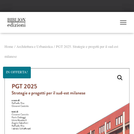
NAVI
Home
/
Architettura e Urbanistica
/ PGT 2025. Strategie e progetti per il sud-est
milanese
IN OFFERTA!