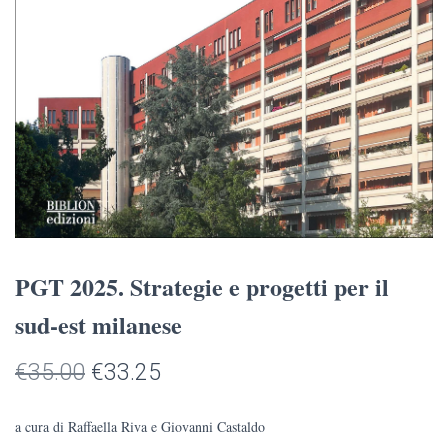
PGT 2025. Strategie e progetti per il
sud-est milanese
Il
Il
€
35.00
€
33.25
prezzo
prezzo
a cura di Raffaella Riva e Giovanni Castaldo
originale
attuale