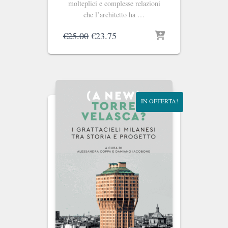
molteplici e complesse relazioni
che l’architetto ha …
Il
Il
€
25.00
€
23.75
prezzo
prezzo
originale
attuale
era:
è:
€25.00.
€23.75.
IN OFFERTA!