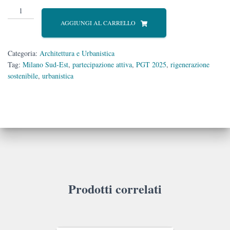
PGT
2025.
AGGIUNGI AL CARRELLO
Strategie
e
progetti
Categoria:
Architettura e Urbanistica
per
Tag:
Milano Sud-Est
,
partecipazione attiva
,
PGT 2025
,
rigenerazione
il
sostenibile
,
urbanistica
sud-
est
milanese
quantità
Prodotti correlati