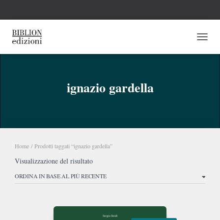
NAVI
ignazio gardella
Home
/ Prodotti taggati “ignazio gardella”
Visualizzazione del risultato