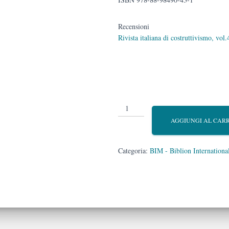
Recensioni
Rivista italiana di costruttivismo, vol.
Tre
saggi
AGGIUNGI AL CAR
metodologici
con
pretese
Categoria:
BIM - Biblion Internation
terapeutiche
quantità