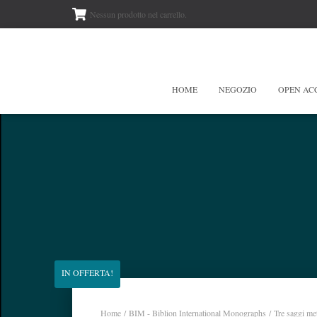
Nessun prodotto nel carrello.
HOME
NEGOZIO
OPEN AC
IN OFFERTA!
Home
/
BIM - Biblion International Monographs
/ Tre saggi met