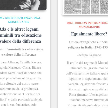
IM - BIBLION INTERNATIONAL
MONOGRAPHS
BIM - BIBLION INTERNATION
MONOGRAPHS
Ada e le altre: legami
Egualmente libere?
mminili tra educazione
 valore della differenza
Chiese evangeliche e libert
religiosa in Italia (1943-195
ami femminili tra educazione
e valore della differenza
Stefano Gagliano
rbara Allason, Camilla Ravera,
Il crollo del regime di Mussol
giola Massucco Costa, Bianca
alimentò nel gracile mondo
idetti Serra: voci di donne che
dell’evangelismo italiano sper
nno profondamente segnato la
legittime di superamento del
ita culturale del nostro paese,
vecchia legislazione fascista 
accomunate dalla produttiva
ritorno al regime separatista 
ollaborazione al “Giornale dei
Risorgimento. L’evangelism
itori” e dalla profonda amicizia
italiano mancava tuttavia d
con la sua fondatrice, Ada
strumenti adeguati di pressio