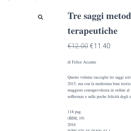
Tre saggi metod
terapeutiche
Il
Il
€
12.00
€
11.40
prezzo
prezzo
di Felice Accame
originale
attuale
Questo volume raccoglie tre saggi scrit
era:
è:
2015, ma con la medesima base teorica
€12.00.
€11.40
maggiore consapevolezza in ordine al n
sofferenze e sulle poche felicità degli 
118 pag.
(BIM; 19)
2016
ISBN 978-88-98490-43-1