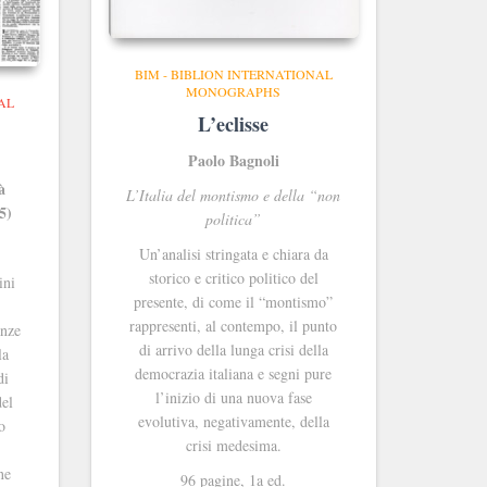
BIM - BIBLION INTERNATIONAL
MONOGRAPHS
AL
L’eclisse
Paolo Bagnoli
à
L’Italia del montismo e della “non
5)
politica”
Un’analisi stringata e chiara da
storico e critico politico del
ini
presente, di come il “montismo”
rappresenti, al contempo, il punto
anze
di arrivo della lunga crisi della
la
democrazia italiana e segni pure
di
l’inizio di una nuova fase
del
evolutiva, negativamente, della
o
crisi medesima.
i
ne
96 pagine, 1a ed.