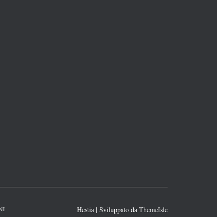
NI
Hestia | Sviluppato da
ThemeIsle