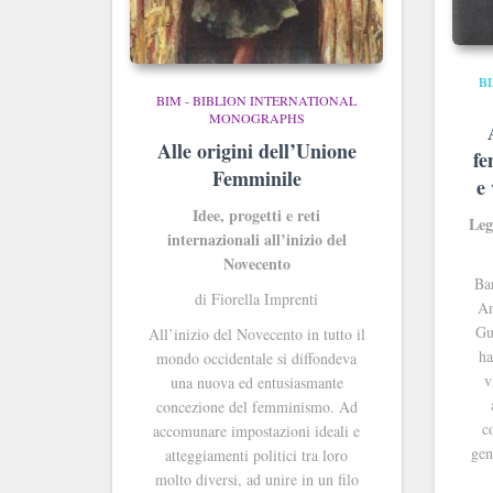
B
BIM - BIBLION INTERNATIONAL
MONOGRAPHS
Alle origini dell’Unione
fe
Femminile
e
Idee, progetti e reti
Leg
internazionali all’inizio del
Novecento
Ba
di Fiorella Imprenti
An
Gu
All’inizio del Novecento in tutto il
ha
mondo occidentale si diffondeva
v
una nuova ed entusiasmante
concezione del femminismo. Ad
c
accomunare impostazioni ideali e
gen
atteggiamenti politici tra loro
molto diversi, ad unire in un filo