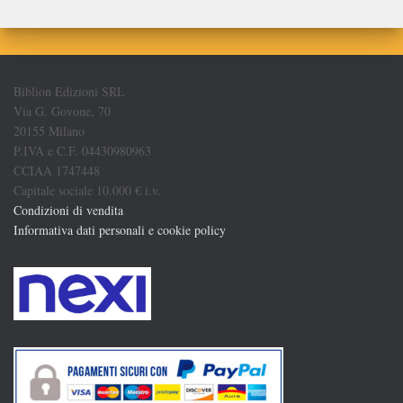
Biblion Edizioni SRL
Via G. Govone, 70
20155 Milano
P.IVA e C.F. 04430980963
CCIAA 1747448
Capitale sociale 10.000 € i.v.
Condizioni di vendita
Informativa dati personali e cookie policy