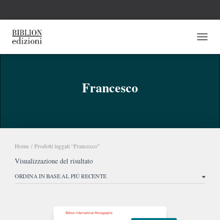
NAVI
Francesco
Home
/ Prodotti taggati “Francesco”
Visualizzazione del risultato