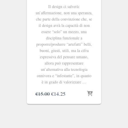
Il design ci salverà:
un’affermazione, non una speranza,
che parte della convinzione che, se
il design avrà la capacità di non
essere “solo” un mezzo, una
disciplina funzionale a
proporre/produrre “artefatti” belli,
buoni, giusti, utili, ma la cifra
espressiva del pensare umano,
allora può rappresentare
un’alternativa alla tecnologia
onnivora e “infestante”, in quanto
è in grado di valorizzare …
Il
Il
€
15.00
€
14.25
prezzo
prezzo
originale
attuale
era:
è:
€15.00.
€14.25.