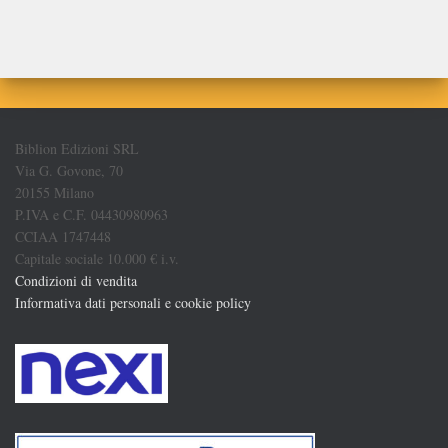
Biblion Edizioni SRL
Via G. Govone, 70
20155 Milano
P.IVA e C.F. 04430980963
CCIAA 1747448
Capitale sociale 10.000 € i.v.
Condizioni di vendita
Informativa dati personali e cookie policy