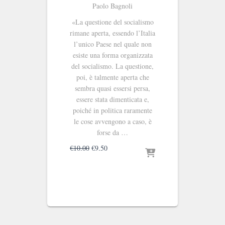
Paolo Bagnoli
«La questione del socialismo
rimane aperta, essendo l’Italia
l’unico Paese nel quale non
esiste una forma organizzata
del socialismo. La questione,
poi, è talmente aperta che
sembra quasi essersi persa,
essere stata dimenticata e,
poiché in politica raramente
le cose avvengono a caso, è
forse da …
Il
Il
€
10.00
€
9.50
prezzo
prezzo
originale
attuale
era:
è:
€10.00.
€9.50.