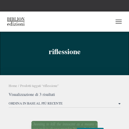
NAVI
riflessione
Home
/ Prodotti taggati “riflessione”
Ordina
Visualizzazione di 3 risultati
in
base
al
più
recente