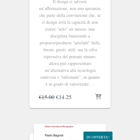
Il design ci salverà:
un’affermazione, non una speranza,
che parte della convinzione che, se
il design avrà la capacità di non
essere “solo” un mezzo, una
disciplina funzionale a
proporre/produrre “artefatti” belli,
buoni, giusti, utili, ma la cifra
espressiva del pensare umano,
allora può rappresentare
un’alternativa alla tecnologia
onnivora e “infestante”, in quanto
è in grado di valorizzare …
Il
Il
€
15.00
€
14.25
prezzo
prezzo
originale
attuale
era:
è:
€15.00.
€14.25.
IN OFFERTA!