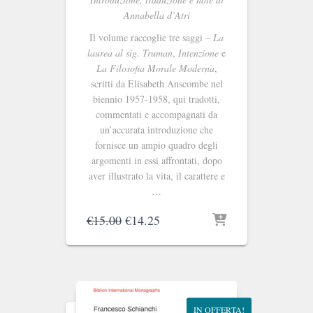
Annabella d’Atri
Il volume raccoglie tre saggi –
La
laurea al sig. Truman
,
Intenzione
e
La Filosofia Morale Moderna
,
scritti da Elisabeth Anscombe nel
biennio 1957-1958, qui tradotti,
commentati e accompagnati da
un’accurata introduzione che
fornisce un ampio quadro degli
argomenti in essi affrontati, dopo
aver illustrato la vita, il carattere e
…
Il
Il
€
15.00
€
14.25
prezzo
prezzo
originale
attuale
era:
è:
€15.00.
€14.25.
IN OFFERTA!