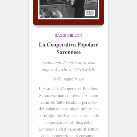
SAGGI BIBLION
La Cooperativa Popolare
Saronnese
Cento anni di storia attraverso
pagine d’archivio (1919-2019)
di Giuseppe Nigro
Il caso della Cooperativa Popolare
Saronnese non si presenta soltanto
come un fatto locale: il percorso
del sodalizio costituisce infatti una
parte significativa nella storia della
cooperazione cattolica della
Lombardia relativamente al settore
della cooperazione di consumo.