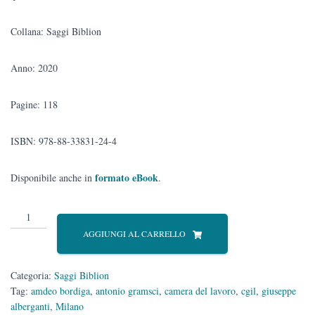
Collana: Saggi Biblion
Anno: 2020
Pagine: 118
ISBN: 978-88-33831-24-4
formato eBook
Disponibile anche in
.
Autobiografia
di
AGGIUNGI AL CARRELLO
un
sovversivo
(1898-
Categoria:
Saggi Biblion
1923)
Tag:
amdeo bordiga
,
antonio gramsci
,
camera del lavoro
,
cgil
,
giuseppe
quantità
alberganti
,
Milano