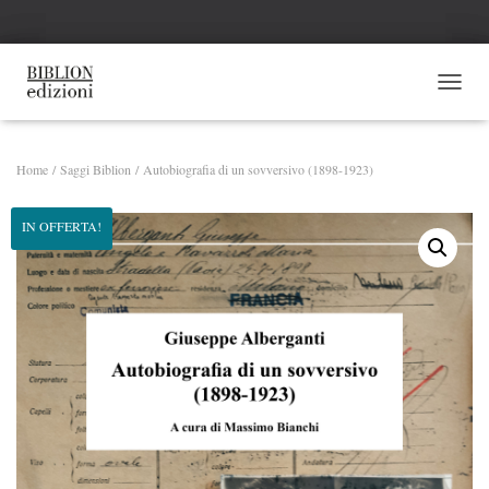
NAVI
Home
/
Saggi Biblion
/ Autobiografia di un sovversivo (1898-1923)
IN OFFERTA!