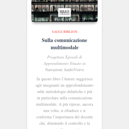
SAGGI BIBLION
Sulla comunicazione
multimodale
Progettare Episodi di
Apprendimento Situato in
Narrazioni AudioVisive
In questo libro l’Autore suggerisce
agli insegnanti un approfondimento
sulle metodologie didattiche e più
in particolare sulla comunicazione
multimodale. A più riprese, ancora
una volta, si ribadisce e si
conferma l’importanza del docente
che, detenendo il controllo e la