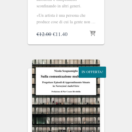
sconfinando in altri generi.
«Un artista è una persona che
produce cose di cui la gente non …
Il
Il
€
12.00
€
11.40
prezzo
prezzo
originale
attuale
era:
è:
€12.00.
€11.40.
IN OFFERTA!