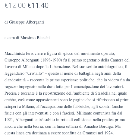
Il
Il
€
12.00
€
11.40
prezzo
prezzo
di Giuseppe Alberganti
originale
attuale
a cura di Massimo Bianchi
era:
è:
€12.00.
€11.40.
Macchinista ferroviere e figura di spicco del movimento operaio,
Giuseppe Alberganti (1898-1980) fu il primo segretario della Camera del
Lavoro di Milano dopo la Liberazione. Nel suo scritto autobiografico, il
leggendario “Cristallo” – questo il nome di battaglia negli anni della
clandestinità – racconta le prime esperienze politiche, che lo videro fin da
ragazzo impegnato nella dura lotta per l’emancipazione dei lavoratori.
Precisa e toccante è la ricostruzione dell’ambiente di Stradella nel quale
crebbe, così come appassionanti sono le pagine che si riferiscono ai primi
scioperi a Milano, all’occupazione delle fabbriche, agli scontri (anche
fisici) con gli interventisti e con i fascisti. Militante comunista fin dal
1921, Alberganti entrò subito in rotta di collisione, nella pratica prima
ancora che nella teoria, con la linea settaria di Amadeo Bordiga. Ma
questa linea era destinata a essere sconfitta da Gramsci nel 1924.