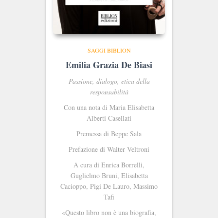
SAGGI BIBLION
Emilia Grazia De Biasi
Passione, dialogo, etica della
responsabilità
Con una nota di Maria Elisabetta
Alberti Casellati
Premessa di Beppe Sala
Prefazione di Walter Veltroni
A cura di Enrica Borrelli,
Guglielmo Bruni, Elisabetta
Cacioppo, Pigi De Lauro, Massimo
Tafi
«Questo libro non è una biografia,