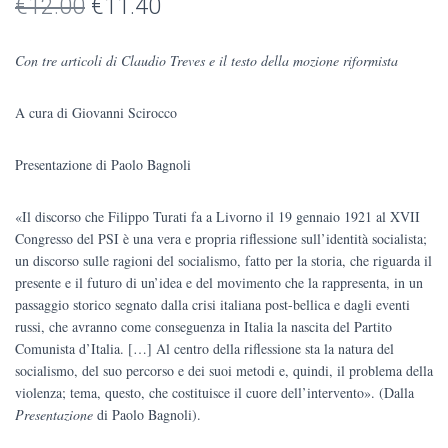
Il
Il
€
12.00
€
11.40
prezzo
prezzo
Con tre articoli di Claudio Treves e il testo della mozione riformista
originale
attuale
A cura di Giovanni Scirocco
era:
è:
€12.00.
€11.40.
Presentazione di Paolo Bagnoli
«Il discorso che Filippo Turati fa a Livorno il 19 gennaio 1921 al XVII
Congresso del PSI è una vera e propria riflessione sull’identità socialista;
un discorso sulle ragioni del socialismo, fatto per la storia, che riguarda il
presente e il futuro di un’idea e del movimento che la rappresenta, in un
passaggio storico segnato dalla crisi italiana post-bellica e dagli eventi
russi, che avranno come conseguenza in Italia la nascita del Partito
Comunista d’Italia. […] Al centro della riflessione sta la natura del
socialismo, del suo percorso e dei suoi metodi e, quindi, il problema della
violenza; tema, questo, che costituisce il cuore dell’intervento». (Dalla
Presentazione
di Paolo Bagnoli).