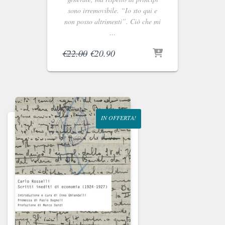
sono irremovibile. “Io sto qui e
non posso altrimenti”. Ciò che mi
…
Il
Il
€
22.00
€
20.90
prezzo
prezzo
originale
attuale
era:
è:
€22.00.
€20.90.
IN OFFERTA!