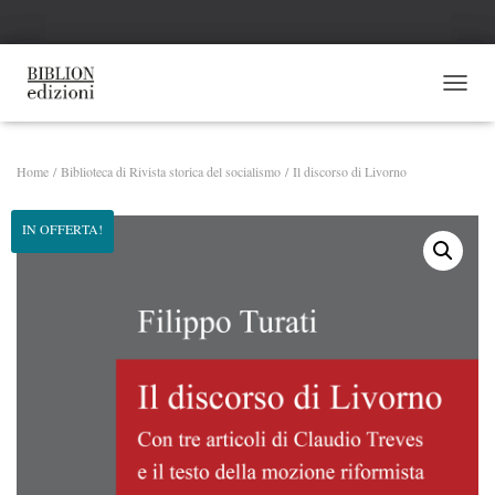
NAVI
Home
/
Biblioteca di Rivista storica del socialismo
/ Il discorso di Livorno
IN OFFERTA!