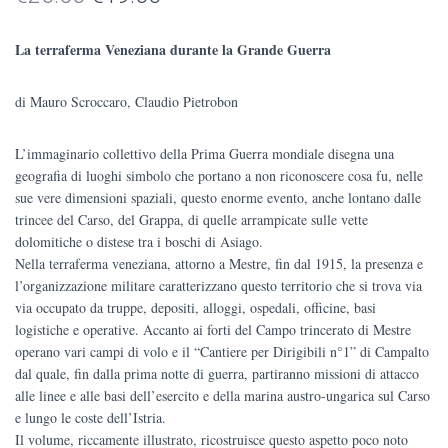
prezzo
prezzo
La terraferma Veneziana durante la Grande Guerra
originale
attuale
di Mauro Scroccaro, Claudio Pietrobon
era:
è:
€20.00.
€19.00.
L’immaginario collettivo della Prima Guerra mondiale disegna una
geografia di luoghi simbolo che portano a non riconoscere cosa fu, nelle
sue vere dimensioni spaziali, questo enorme evento, anche lontano dalle
trincee del Carso, del Grappa, di quelle arrampicate sulle vette
dolomitiche o distese tra i boschi di Asiago.
Nella terraferma veneziana, attorno a Mestre, fin dal 1915, la presenza e
l’organizzazione militare caratterizzano questo territorio che si trova via
via occupato da truppe, depositi, alloggi, ospedali, officine, basi
logistiche e operative. Accanto ai forti del Campo trincerato di Mestre
operano vari campi di volo e il “Cantiere per Dirigibili n°1” di Campalto
dal quale, fin dalla prima notte di guerra, partiranno missioni di attacco
alle linee e alle basi dell’esercito e della marina austro-ungarica sul Carso
e lungo le coste dell’Istria.
Il volume, riccamente illustrato, ricostruisce questo aspetto poco noto