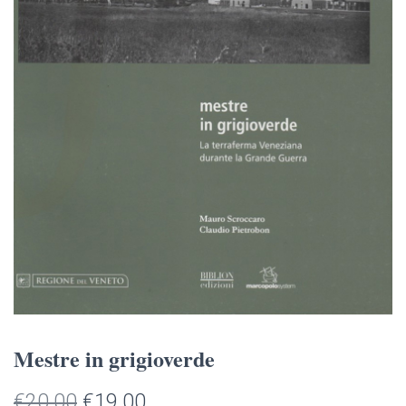
Mestre in grigioverde
Il
Il
€
20.00
€
19.00