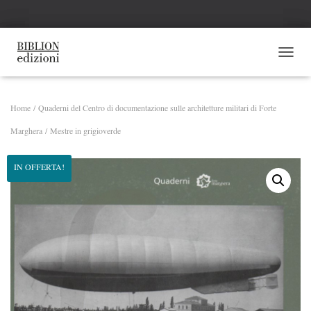
NAVI
Home
/
Quaderni del Centro di documentazione sulle architetture militari di Forte
Marghera
/ Mestre in grigioverde
IN OFFERTA!