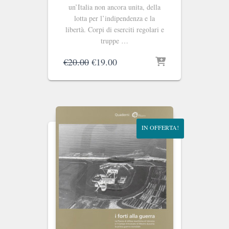
un’Italia non ancora unita, della
lotta per l’indipendenza e la
libertà. Corpi di eserciti regolari e
truppe …
Il
Il
€
20.00
€
19.00
prezzo
prezzo
originale
attuale
era:
è:
€20.00.
€19.00.
IN OFFERTA!