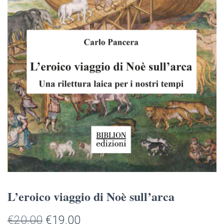
L’eroico viaggio di Noè sull’arca
Il
Il
€
20.00
€
19.00