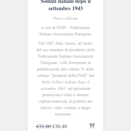
Soldati italiani dopo il
settembre 1943
Nuova edizione
a cura di FIAP – Federazione
Italiana Associazioni Partigiane
Nel 1987 Aldo Aniasi, all’inizio
del suo mandato di presidente della
Federazione Italiana Associazioni
Partigiane, volle fortemente la
pubblicazione del volume 51 della
collana “Quaderni della FIAP” dal
titolo
Soldati italiani dopo il
settembre 1943
: un’operazione
pionieristica volta a «fornire
copioso materiale al giudizio del
lettore» sulla vicenda, a lungo
trascurata …
Il
Il
€
32.00
€
30.40