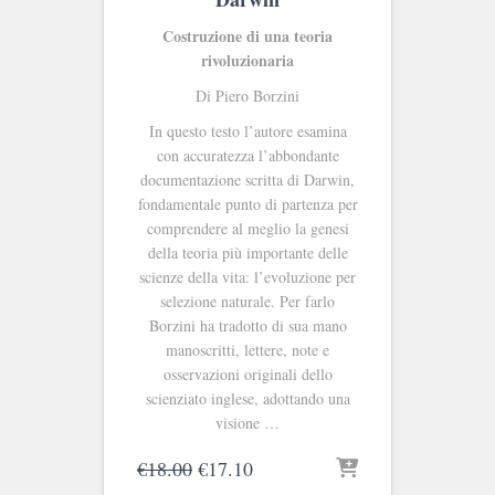
Costruzione di una teoria
rivoluzionaria
Di Piero Borzini
In questo testo l’autore esamina
con accuratezza l’abbondante
documentazione scritta di Darwin,
fondamentale punto di partenza per
comprendere al meglio la genesi
della teoria più importante delle
scienze della vita: l’evoluzione per
selezione naturale. Per farlo
Borzini ha tradotto di sua mano
manoscritti, lettere, note e
osservazioni originali dello
scienziato inglese, adottando una
visione …
Il
Il
€
18.00
€
17.10
prezzo
prezzo