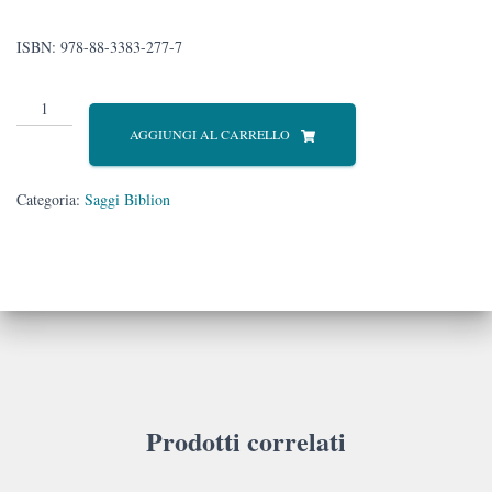
ISBN: 978-88-3383-277-7
L’eroico
viaggio
AGGIUNGI AL CARRELLO
di
Noè
sull’arca
Categoria:
Saggi Biblion
quantità
Prodotti correlati