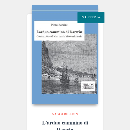
€20.00.
€19.00.
IN OFFERTA!
SAGGI BIBLION
L’arduo cammino di
Darwin