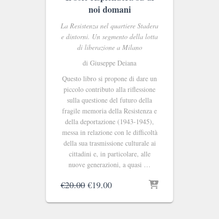
noi domani
La Resistenza nel quartiere Stadera
e dintorni. Un segmento della lotta
di liberazione a Milano
di Giuseppe Deiana
Questo libro si propone di dare un
piccolo contributo alla riflessione
sulla questione del futuro della
fragile memoria della Resistenza e
della deportazione (1943-1945),
messa in relazione con le difficoltà
della sua trasmissione culturale ai
cittadini e, in particolare, alle
nuove generazioni, a quasi …
Il
Il
€
20.00
€
19.00
prezzo
prezzo
originale
attuale
era:
è: