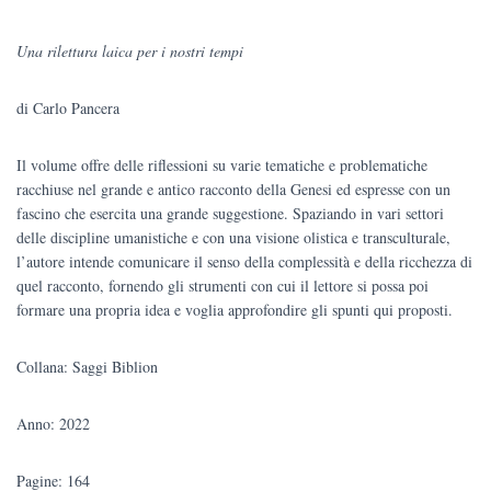
prezzo
prezzo
Una rilettura laica per i nostri tempi
originale
attuale
di Carlo Pancera
era:
è:
€20.00.
€19.00.
Il volume offre delle riflessioni su varie tematiche e problematiche
racchiuse nel grande e antico racconto della Genesi ed espresse con un
fascino che esercita una grande suggestione. Spaziando in vari settori
delle discipline umanistiche e con una visione olistica e transculturale,
l’autore intende comunicare il senso della complessità e della ricchezza di
quel racconto, fornendo gli strumenti con cui il lettore si possa poi
formare una propria idea e voglia approfondire gli spunti qui proposti.
Collana: Saggi Biblion
Anno: 2022
Pagine: 164