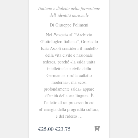
Italiano e dialetto nella formazione
dell’identità nazionale
Di Giuseppe Polimeni
Nel
Proemio
all’“Archivio
Glottologico Italiano”, Graziadio
Isaia Ascoli considera il modello
della vita civile e nazionale
tedesca, perché «la salda unità
intellettuale e civile della
Germania» risulta «affatto
moderna», ma «così
profondamente salda» appare
«l’unità della sua lingua». È
l’effetto di un processo in cui
«l’energia della progredita cultura,
e del ridesto …
Il
Il
€
25.00
€
23.75
prezzo
prezzo