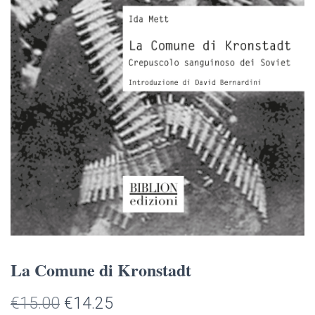
La Comune di Kronstadt
Il
Il
€
15.00
€
14.25