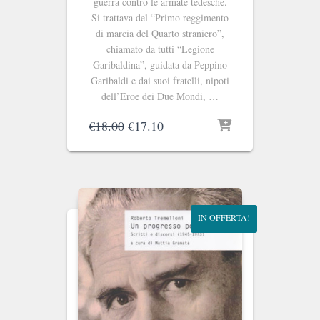
guerra contro le armate tedesche.
Si trattava del “Primo reggimento
di marcia del Quarto straniero”,
chiamato da tutti “Legione
Garibaldina”, guidata da Peppino
Garibaldi e dai suoi fratelli, nipoti
dell’Eroe dei Due Mondi, …
Il
Il
€
18.00
€
17.10
prezzo
prezzo
originale
attuale
era:
è:
€18.00.
€17.10.
IN OFFERTA!