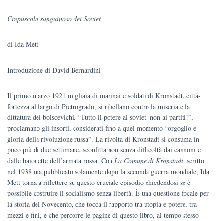
prezzo
prezzo
Crepuscolo sanguinoso dei Soviet
originale
attuale
di Ida Mett
era:
è:
€15.00.
€14.25.
Introduzione di David Bernardini
Il primo marzo 1921 migliaia di marinai e soldati di Kronstadt, città-
fortezza al largo di Pietrogrado, si ribellano contro la miseria e la
dittatura dei bolscevichi. “Tutto il potere ai soviet, non ai partiti!”,
proclamano gli insorti, considerati fino a quel momento “orgoglio e
gloria della rivoluzione russa”. La rivolta di Kronstadt si consuma in
poco più di due settimane, sconfitta non senza difficoltà dai cannoni e
dalle baionette dell’armata rossa. Con
La Comune di Kronstadt
, scritto
nel 1938 ma pubblicato solamente dopo la seconda guerra mondiale, Ida
Mett torna a riflettere su questo cruciale episodio chiedendosi se è
possibile costruire il socialismo senza libertà. È una questione focale per
la storia del Novecento, che tocca il rapporto tra utopia e potere, tra
mezzi e fini, e che percorre le pagine di questo libro, al tempo stesso