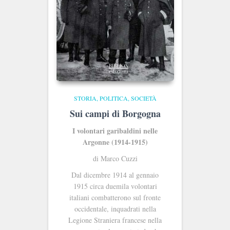
STORIA, POLITICA, SOCIETÀ
Sui campi di Borgogna
I volontari garibaldini nelle
Argonne (1914-1915)
di Marco Cuzzi
Dal dicembre 1914 al gennaio
1915 circa duemila volontari
italiani combatterono sul fronte
occidentale, inquadrati nella
Legione Straniera francese nella