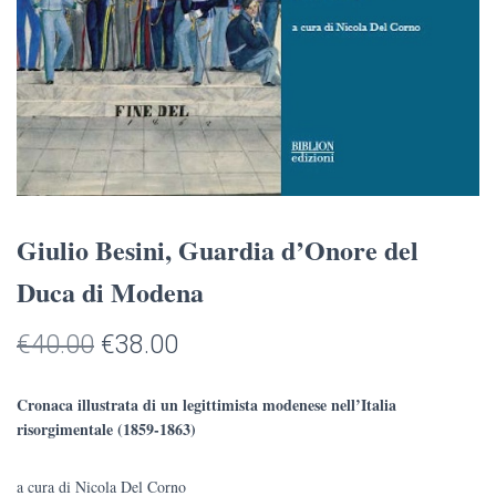
Giulio Besini, Guardia d’Onore del
Duca di Modena
Il
Il
€
40.00
€
38.00
prezzo
prezzo
Cronaca illustrata di un legittimista modenese nell’Italia
originale
attuale
risorgimentale (1859-1863)
era:
è:
a cura di Nicola Del Corno