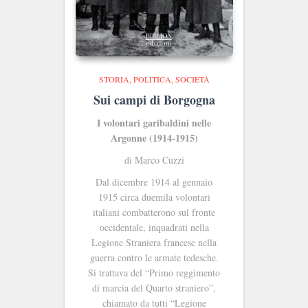
STORIA, POLITICA, SOCIETÀ
Sui campi di Borgogna
I volontari garibaldini nelle
Argonne (1914-1915)
di Marco Cuzzi
Dal dicembre 1914 al gennaio
1915 circa duemila volontari
italiani combatterono sul fronte
occidentale, inquadrati nella
Legione Straniera francese nella
guerra contro le armate tedesche.
Si trattava del “Primo reggimento
di marcia del Quarto straniero”,
chiamato da tutti “Legione