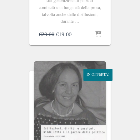
sua generazione di patrioti
cominciò una lunga età della prosa,
talvolta anche delle disillusioni,
durante …
Il
Il
€
20.00
€
19.00
prezzo
prezzo
originale
attuale
era:
è:
€20.00.
€19.00.
IN OFFERTA!