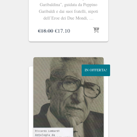
Garibaldina”, guidata da Peppino
Garibaldi e dai suoi fratelli, nipoti
dell’Eroe dei Due Mondi, …
Il
Il
€
18.00
€
17.10
prezzo
prezzo
originale
attuale
era:
è:
€18.00.
€17.10.
IN OFFERTA!