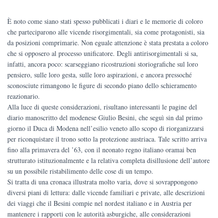
€40.00.
€38.00.
È noto come siano stati spesso pubblicati i diari e le memorie di coloro
che parteciparono alle vicende risorgimentali, sia come protagonisti, sia
da posizioni comprimarie. Non eguale attenzione è stata prestata a coloro
che si opposero al processo unificatore. Degli antirisorgimentali si sa,
infatti, ancora poco: scarseggiano ricostruzioni storiografiche sul loro
pensiero, sulle loro gesta, sulle loro aspirazioni, e ancora pressoché
sconosciute rimangono le figure di secondo piano dello schieramento
reazionario.
Alla luce di queste considerazioni, risultano interessanti le pagine del
diario manoscritto del modenese Giulio Besini, che seguì sin dal primo
giorno il Duca di Modena nell’esilio veneto allo scopo di riorganizzarsi
per riconquistare il trono sotto la protezione austriaca. Tale scritto arriva
fino alla primavera del ’63, con il neonato regno italiano oramai ben
strutturato istituzionalmente e la relativa completa disillusione dell’autore
su un possibile ristabilimento delle cose di un tempo.
Si tratta di una cronaca illustrata molto varia, dove si sovrappongono
diversi piani di lettura: dalle vicende familiari e private, alle descrizioni
dei viaggi che il Besini compie nel nordest italiano e in Austria per
mantenere i rapporti con le autorità asburgiche, alle considerazioni