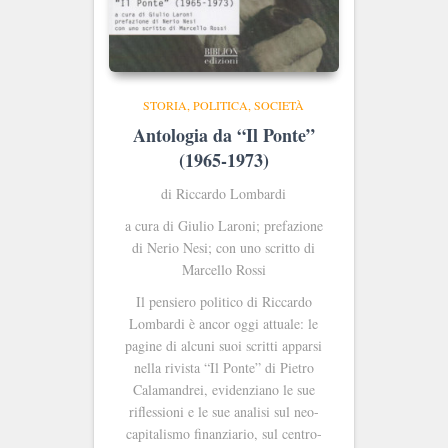
STORIA, POLITICA, SOCIETÀ
Antologia da “Il Ponte”
(1965-1973)
di Riccardo Lombardi
a cura di Giulio Laroni; prefazione
di Nerio Nesi; con uno scritto di
Marcello Rossi
Il pensiero politico di Riccardo
Lombardi è ancor oggi attuale: le
pagine di alcuni suoi scritti apparsi
nella rivista “Il Ponte” di Pietro
Calamandrei, evidenziano le sue
riflessioni e le sue analisi sul neo-
capitalismo finanziario, sul centro-