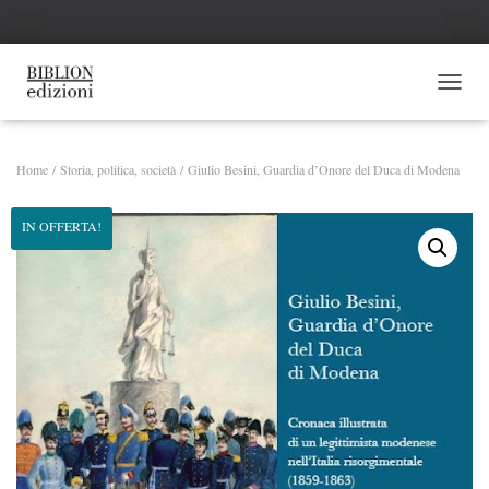
NAVI
Home
/
Storia, politica, società
/ Giulio Besini, Guardia d’Onore del Duca di Modena
IN OFFERTA!