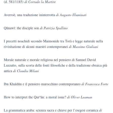
(d. 581/1185)
di Corrado la Martire
Averroè, una traduzione ininterrotta
di Augusto Illuminati
Qūnawī: the disciple son
di Patrizia Spallino
I precetti noachidi secondo Maimonide tra Torà e legge naturale nella
rivisitazione di alcuni maestri contemporanei
di Massimo Giuliani
Morale naturale e morale religiosa nel pensiero di Samuel David
Luzzatto, sulla scorta delle fonti filosofiche e della tradizione ebraica più
antica
di Claudia Milani
Ibn Khaldūn e il pensiero marocchino contemporaneo
di Francesca Forte
How to interpret the Qurʾān: a moral issue?
di Oliver Leaman
La grammatica araba: scienza sacra e chiave per l’esegesi coranica
di