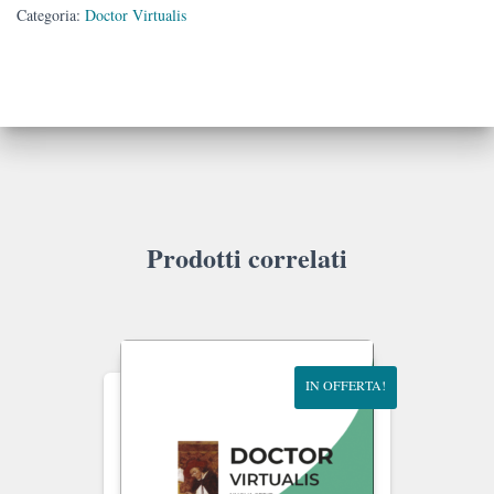
Campanini
Categoria:
Doctor Virtualis
quantità
Prodotti correlati
IN OFFERTA!