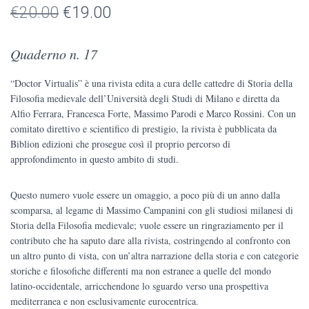
Il
Il
€
20.00
€
19.00
prezzo
prezzo
Quaderno n. 17
originale
attuale
“Doctor Virtualis” è una rivista edita a cura delle cattedre di Storia della
era:
è:
Filosofia medievale dell’Università degli Studi di Milano e diretta da
€20.00.
€19.00.
Alfio Ferrara, Francesca Forte, Massimo Parodi e Marco Rossini. Con un
comitato direttivo e scientifico di prestigio, la rivista è pubblicata da
Biblion edizioni che prosegue così il proprio percorso di
approfondimento in questo ambito di studi.
Questo numero vuole essere un omaggio, a poco più di un anno dalla
scomparsa, al legame di Massimo Campanini con gli studiosi milanesi di
Storia della Filosofia medievale; vuole essere un ringraziamento per il
contributo che ha saputo dare alla rivista, costringendo al confronto con
un altro punto di vista, con un’altra narrazione della storia e con categorie
storiche e filosofiche differenti ma non estranee a quelle del mondo
latino-occidentale, arricchendone lo sguardo verso una prospettiva
mediterranea e non esclusivamente eurocentrica.