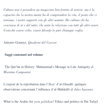
Cultura non è possedere un magazzino ben fornito di notizie, ma è la
capacità che la nostra mente ha di comprendere la vita, il posto che vi
teniamo, i nostri rapporti con gli altri uomini. Ha cultura chi ha
coscienza di sé e del tutto, chi sente la relazione con tutti gli altri esseri.
Cosicché essere colto, essere filosofo lo può chiunque voglia.
Antonio Gramsci,
Quaderni del Carcere
Saggi contenuti nel volume
The Qurʾān in History: Muhammad’s Message in Late Antiquity
di
Massimo Campanini
L’exposé de la réprobation dans l’
Ihyā’
d’al-Ghazālī: quelques
observations concernant l’influence d’al-Muhāsibī
di Jules Janssens
What is the Arabic for
zoon politikon
? Ethics and politics in Ibn Tufayl