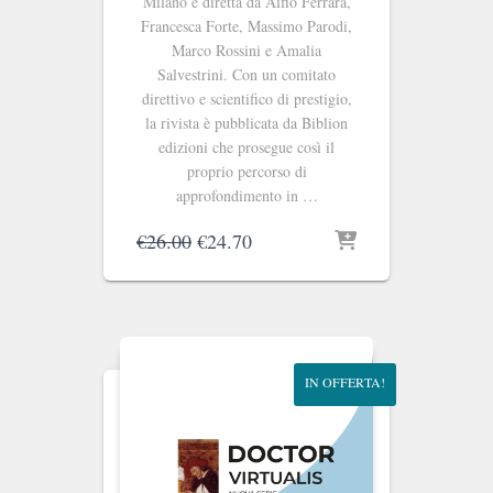
Milano e diretta da Alfio Ferrara,
Francesca Forte, Massimo Parodi,
Marco Rossini e Amalia
Salvestrini. Con un comitato
direttivo e scientifico di prestigio,
la rivista è pubblicata da Biblion
edizioni che prosegue così il
proprio percorso di
approfondimento in …
Il
Il
€
26.00
€
24.70
prezzo
prezzo
originale
attuale
era:
è:
€26.00.
€24.70.
IN OFFERTA!