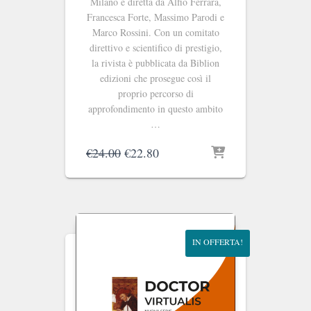
Milano e diretta da Alfio Ferrara,
Francesca Forte, Massimo Parodi e
Marco Rossini. Con un comitato
direttivo e scientifico di prestigio,
la rivista è pubblicata da Biblion
edizioni che prosegue così il
proprio percorso di
approfondimento in questo ambito
…
Il
Il
€
24.00
€
22.80
prezzo
prezzo
originale
attuale
era:
è:
€24.00.
€22.80.
IN OFFERTA!