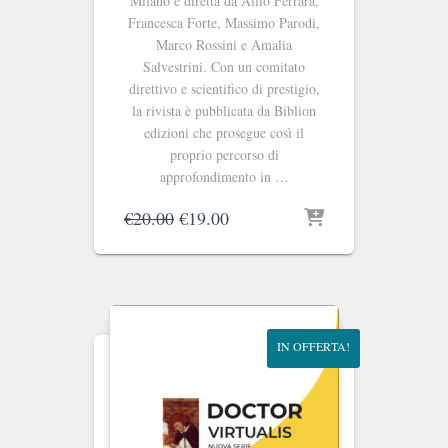
Milano e diretta da Alfio Ferrara,
Francesca Forte, Massimo Parodi,
Marco Rossini e Amalia
Salvestrini. Con un comitato
direttivo e scientifico di prestigio,
la rivista è pubblicata da Biblion
edizioni che prosegue così il
proprio percorso di
approfondimento in …
Il
Il
€
20.00
€
19.00
prezzo
prezzo
originale
attuale
era:
è:
€20.00.
€19.00.
IN OFFERTA!