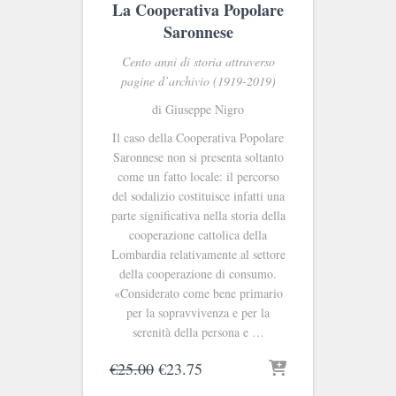
La Cooperativa Popolare
Saronnese
Cento anni di storia attraverso
pagine d’archivio (1919-2019)
di Giuseppe Nigro
Il caso della Cooperativa Popolare
Saronnese non si presenta soltanto
come un fatto locale: il percorso
del sodalizio costituisce infatti una
parte significativa nella storia della
cooperazione cattolica della
Lombardia relativamente al settore
della cooperazione di consumo.
«Considerato come bene primario
per la sopravvivenza e per la
serenità della persona e …
Il
Il
€
25.00
€
23.75
prezzo
prezzo