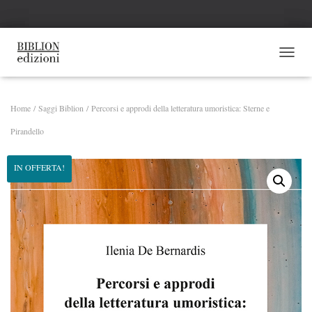
NAVI
Home
/
Saggi Biblion
/ Percorsi e approdi della letteratura umoristica: Sterne e
Pirandello
IN OFFERTA!