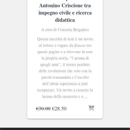
Antonino Criscione tra
impegno civile e ricerca
didattica
A cura di Concetta Brigadeci
Questa raccolta di testi è un invito
al lettore a vagare da
flâneur
tra
queste pagine e a ritrovare in esse
la propria storia, “l’aroma di
quegli anni”, il tesoro perduto
delle rivoluzioni che solo con la
parola tramandata e l’ascolto
dell’altrui esperienza si può
recuperare. Un invito a ricucire la
lacuna della memoria e a …
Il
Il
€
30.00
€
28.50
prezzo
prezzo
originale
attuale
era:
è: