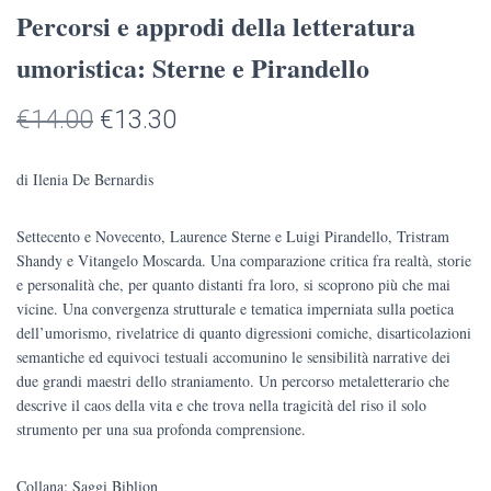
Percorsi e approdi della letteratura
umoristica: Sterne e Pirandello
Il
Il
€
14.00
€
13.30
prezzo
prezzo
di Ilenia De Bernardis
originale
attuale
Settecento e Novecento, Laurence Sterne e Luigi Pirandello, Tristram
era:
è:
Shandy e Vitangelo Moscarda. Una comparazione critica fra realtà, storie
€14.00.
€13.30.
e personalità che, per quanto distanti fra loro, si scoprono più che mai
vicine. Una convergenza strutturale e tematica imperniata sulla poetica
dell’umorismo, rivelatrice di quanto digressioni comiche, disarticolazioni
semantiche ed equivoci testuali accomunino le sensibilità narrative dei
due grandi maestri dello straniamento. Un percorso metaletterario che
descrive il caos della vita e che trova nella tragicità del riso il solo
strumento per una sua profonda comprensione.
Collana: Saggi Biblion