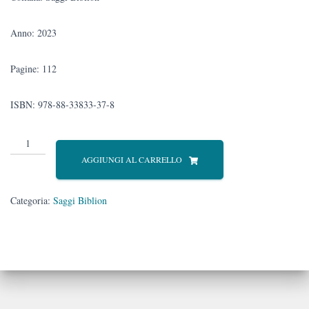
Anno: 2023
Pagine: 112
ISBN: 978-88-33833-37-8
Percorsi
e
AGGIUNGI AL CARRELLO
approdi
della
letteratura
Categoria:
Saggi Biblion
umoristica:
Sterne
e
Pirandello
quantità