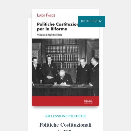
era:
è:
€10.00.
€9.50.
IN OFFERTA!
RIFLESSIONI POLITICHE
Politiche Costituzionali