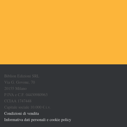
Biblion Edizioni SRL
Via G. Govone, 70
20155 Milano
P.IVA e C.F. 04430980963
CCIAA 1747448
Capitale sociale 10.000 € i.v.
Condizioni di vendita
Informativa dati personali e cookie policy