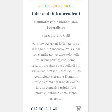
RIFLESSIONI POLITICHE
Interventi intraprendenti
Lombardismo Autonomismo
Federalismo
Stefano Bruno Galli
«Ci sono occasioni fortunate in cui
il luogo di un incontro svela già il
suo significato. Accade solo nelle
relazioni privilegiate, come
senz’altro è stata ed è quella di chi
scrive con Stefano Bruni Galli. Ho
conosciuto Stefano a Domaso,
limite estremo del lago di Como,
in una domenica grigiastra e
piovosa, sublime come sanno
essere …
Il
Il
€
12.00
€
11.40