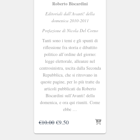
Roberto Biscardini
Editoriali dall’Avanti! della
domenica 2010-2011
Prefazione di Nicola Del Corno
Tanti sono i temi e gli spunti di
riflessione fra storia e dibattito
politico all’ordine del giorno:
legge elettorale, alleanze nel
centrosinistra, uscita dalla Seconda
Repubblica, che si ritrovano in
queste pagine, per lo più tratte da
articoli pubblicati da Roberto
Biscardini sull’Avanti! della
domenica, e ora qui riuniti. Come
ebbe …
Il
Il
€
10.00
€
9.50
prezzo
prezzo
originale
attuale