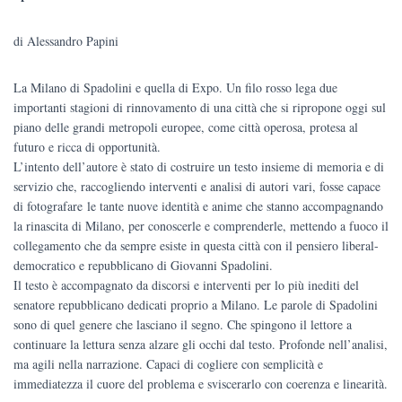
€12.00.
€11.40.
di Alessandro Papini
La Milano di Spadolini e quella di Expo. Un filo rosso lega due
importanti stagioni di rinnovamento di una città che si ripropone oggi sul
piano delle grandi metropoli europee, come città operosa, protesa al
futuro e ricca di opportunità.
L’intento dell’autore è stato di costruire un testo insieme di memoria e di
servizio che, raccogliendo interventi e analisi di autori vari, fosse capace
di fotografare le tante nuove identità e anime che stanno accompagnando
la rinascita di Milano, per conoscerle e comprenderle, mettendo a fuoco il
collegamento che da sempre esiste in questa città con il pensiero liberal-
democratico e repubblicano di Giovanni Spadolini.
Il testo è accompagnato da discorsi e interventi per lo più inediti del
senatore repubblicano dedicati proprio a Milano. Le parole di Spadolini
sono di quel genere che lasciano il segno. Che spingono il lettore a
continuare la lettura senza alzare gli occhi dal testo. Profonde nell’analisi,
ma agili nella narrazione. Capaci di cogliere con semplicità e
immediatezza il cuore del problema e sviscerarlo con coerenza e linearità.