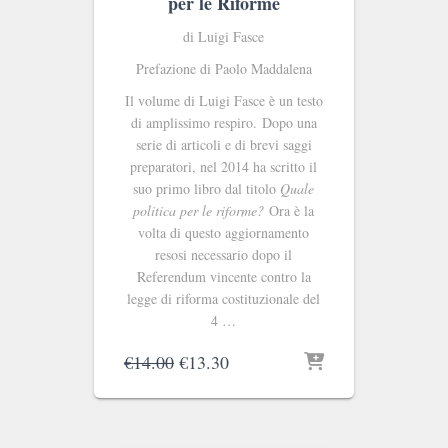
per le Riforme
di Luigi Fasce
Prefazione di Paolo Maddalena
Il volume di Luigi Fasce è un testo
di amplissimo respiro. Dopo una
serie di articoli e di brevi saggi
preparatori, nel 2014 ha scritto il
suo primo libro dal titolo
Quale
politica per le riforme?
Ora è la
volta di questo aggiornamento
resosi necessario dopo il
Referendum vincente contro la
legge di riforma costituzionale del
4 …
Il
Il
€
14.00
€
13.30
prezzo
prezzo
originale
attuale
era:
è:
€14.00.
€13.30.