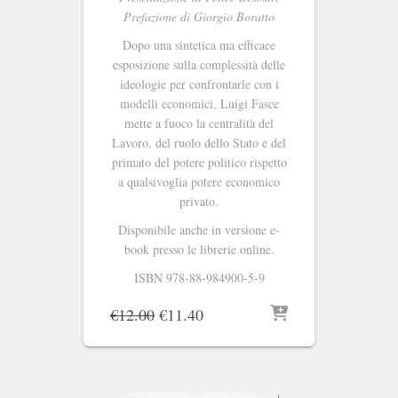
Prefazione di Giorgio Boratto
Dopo una sintetica ma efficace
esposizione sulla complessità delle
ideologie per confrontarle con i
modelli economici, Luigi Fasce
mette a fuoco la centralità del
Lavoro, del ruolo dello Stato e del
primato del potere politico rispetto
a qualsivoglia potere economico
privato.
Disponibile anche in versione e-
book presso le librerie online.
ISBN 978-88-984900-5-9
Il
Il
€
12.00
€
11.40
prezzo
prezzo
originale
attuale
era:
è:
€12.00.
€11.40.