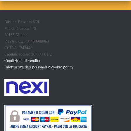
Biblion Edizioni SRL
Via G. Govone, 70
20155 Milano
P.IVA e C.F. 04430980963
CCIAA 1747448
Capitale sociale 10.000 € i.v.
Condizioni di vendita
Informativa dati personali e cookie policy