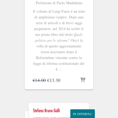
Prefazione di Paolo Maddalena
Il volume di Luigi Fasce è un testo
di amplissimo respiro. Dopo una
serie di articoli e di brevi saggi
preparatori, nel 2014 ha scritto il
suo primo libro dal titolo
Quale
politica per le riforme?
Ora è la
volta di questo aggiornamento
resosi necessario dopo il
Referendum vincente contro la
legge di riforma costituzionale del
4 …
Il
Il
€
14.00
€
13.30
prezzo
prezzo
originale
attuale
era:
è:
€14.00.
€13.30.
IN OFFERTA!