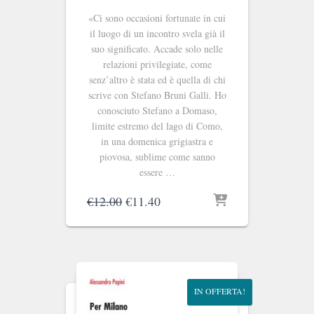
«Ci sono occasioni fortunate in cui
il luogo di un incontro svela già il
suo significato. Accade solo nelle
relazioni privilegiate, come
senz’altro è stata ed è quella di chi
scrive con Stefano Bruni Galli. Ho
conosciuto Stefano a Domaso,
limite estremo del lago di Como,
in una domenica grigiastra e
piovosa, sublime come sanno
essere …
Il
Il
€
12.00
€
11.40
prezzo
prezzo
originale
attuale
era:
è:
€12.00.
€11.40.
IN OFFERTA!