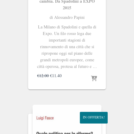
cambia. Da Spadolini a EXPO
2015
di Alessandro Papini
La Milano di Spadolini e quella di
Expo. Un filo rosso lega due
importanti stagioni di
rinnovamento di una città che si
ripropone oggi sul piano delle
grandi metropoli europee, come
città operosa, protesa al futuro e …
Il
Il
€
12.00
€
11.40
prezzo
prezzo
originale
attuale
era:
è:
€12.00.
€11.40.
IN OFFERTA!