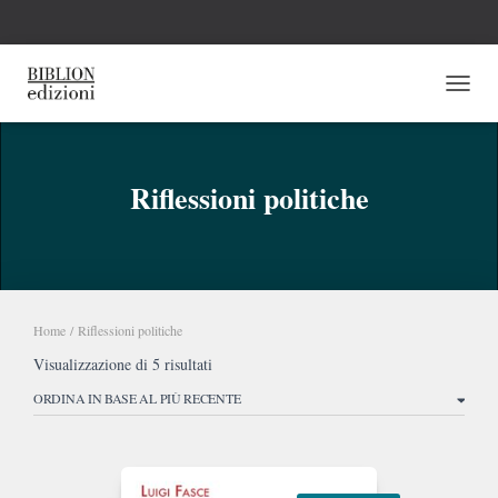
NAVI
Riflessioni politiche
Home
/ Riflessioni politiche
Ordina
Visualizzazione di 5 risultati
in
base
al
più
recente