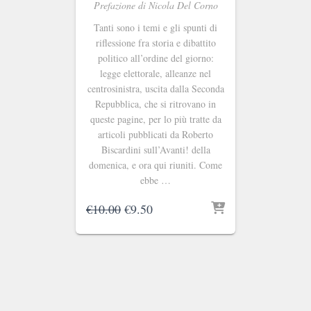
Prefazione di Nicola Del Corno
Tanti sono i temi e gli spunti di
riflessione fra storia e dibattito
politico all’ordine del giorno:
legge elettorale, alleanze nel
centrosinistra, uscita dalla Seconda
Repubblica, che si ritrovano in
queste pagine, per lo più tratte da
articoli pubblicati da Roberto
Biscardini sull’Avanti! della
domenica, e ora qui riuniti. Come
ebbe …
Il
Il
€
10.00
€
9.50
prezzo
prezzo
originale
attuale
era:
è:
€10.00.
€9.50.