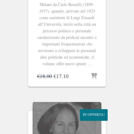
Milano da Carlo Rosselli (1899-
1937), quando, arrivato nel 1923
come assistente di Luigi Einaudi
all’Università, iniziò nella città un
percorso politico e personale
caratterizzato da proficui incontri e
importanti frequentazioni che
servirono a sviluppare le personali
idee politiche ed economiche, il
volume offre nuovi spunti …
Il
Il
€
18.00
€
17.10
prezzo
prezzo
originale
attuale
era:
è:
€18.00.
€17.10.
IN OFFERTA!