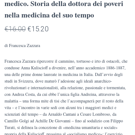
medico. Storia della dottora dei poveri
nella medicina del suo tempo
Il
Il
€
16.00
€
15.20
prezzo
prezzo
di Francesca Zazzara
originale
attuale
Francesca Zazzara ripercorre il cammino, tortuoso e irto di ostacoli, che
era:
è:
condusse Anna Kuliscioff a divenire, nell’anno accademico 1886-1887,
€16.00.
€15.20.
una delle prime donne laureate in medicina in Italia. Dall’avvio degli
studi in Svizzera, dove maturò l’adesione agli ideali anarchico-
rivoluzionari e internazionalisti, alla relazione, passionale e tormentata,
con Andrea Costa, da cui ebbe l’unica figlia Andreina, attraverso la
malattia ‒ una forma mite di tisi che l’accompagnerà per il resto della
vita ‒ e l’incontro in varie sedi con alcuni tra i maggiori medici e
scienziati del tempo ‒ da Arnaldo Cantani a Cesare Lombroso, da
Camillo Golgi ad Achille De Giovanni ‒ fino al sodalizio con Filippo
Turati, si delinea la concezione di «medicina umanitaria e sociale»
propria della Kuliscioff, prossima al «socialismo medico»: l’esercizio