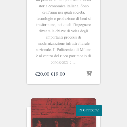
storia economica italiana. Sono
cent’anni nei quali società,
tecnologie e produzione di beni si
trasformano, nei quali l’ingegnere
diventa la chiave di volta degli
importanti processi di
modernizzazione infrastrutturale
nazionale. Il Politecnico di Milano
è al centro del ricco patrimonio di
conoscenze e …
Il
Il
€
20.00
€
19.00
prezzo
prezzo
originale
attuale
era:
è:
€20.00.
€19.00.
IN OFFERTA!