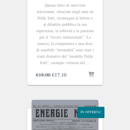
Questo libro di interviste
selezionate, rilasciate negli anni da
Nilde Iotti, riconsegna al lettore e
al dibattito pubblico la sua
esperienza, la sobrietà e la passione
per il “lavoro istituzionale”. La
tenacia, la competenza e una dose
di sensibile “normalità” sono stati i
tratti distintivi del “modello Nilde
Iotti”, esempio virtuoso del …
Il
Il
€
18.00
€
17.10
prezzo
prezzo
originale
attuale
era:
è:
€18.00.
€17.10.
IN OFFERTA!