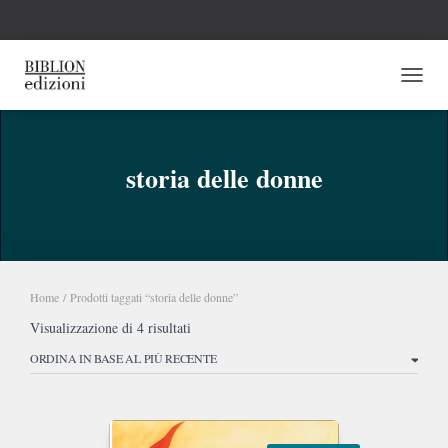
NAVI
storia delle donne
Home
/ Prodotti taggati “storia delle donne”
Ordina
Visualizzazione di 4 risultati
in
base
al
più
recente