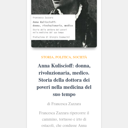
STORIA, POLITICA, SOCIETÀ
Anna Kuliscioff: donna,
rivoluzionaria, medico.
Storia della dottora dei
poveri nella medicina del
suo tempo
di Francesca Zazzara
Francesca Zazzara ripercorre il
cammino, tortuoso e irto di
ostacoli, che condusse Anna