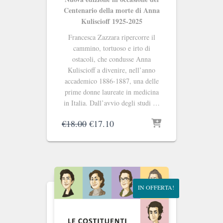
Centenario della morte di Anna
Kuliscioff 1925-2025
Francesca Zazzara ripercorre il
cammino, tortuoso e irto di
ostacoli, che condusse Anna
Kuliscioff a divenire, nell’anno
accademico 1886-1887, una delle
prime donne laureate in medicina
in Italia. Dall’avvio degli studi …
Il
Il
€
18.00
€
17.10
prezzo
prezzo
originale
attuale
era:
è:
€18.00.
€17.10.
IN OFFERTA!