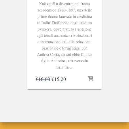
Kuliscioff a divenire, nell’anno
accademico 1886-1887, una delle
prime donne laureate in medicina
in Italia. Dall’avvio degli studi in
Svizzera, dove maturò l’adesione
agli ideali anarchico-rivoluzionari
e internazionalisti, alla relazione,
passionale e tormentata, con
Andrea Costa, da cui ebbe l’unica
figlia Andreina, attraverso la
malattia …
Il
Il
€
16.00
€
15.20
prezzo
prezzo
originale
attuale
era:
è:
€16.00.
€15.20.