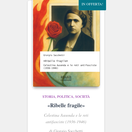
IN OFFERTA!
STORIA, POLITICA, SOCIETÀ
«Ribelle fragile»
Celestina Ausenda e le reti
antifasciste (1936-1946)
di Giorgio Sacchetti