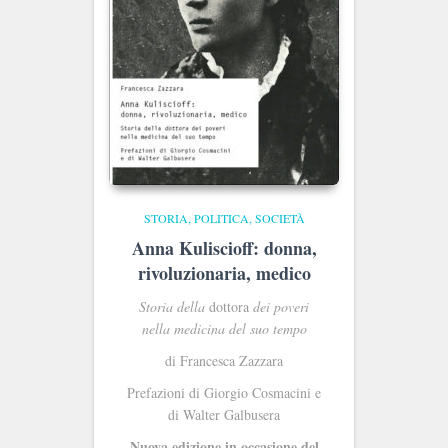
STORIA, POLITICA, SOCIETÀ
Anna Kuliscioff: donna,
rivoluzionaria, medico
Storia della
dottora
dei poveri
nella medicina del suo tempo
di Francesca Zazzara
Prefazioni di Giorgio Cosmacini e
di Walter Galbusera
Nuova edizione in occasione del