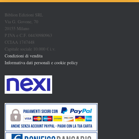
Biblion Edizioni SRL
Via G. Govone, 70
20155 Milano
P.IVA e C.F. 04430980963
CCIAA 1747448
Capitale sociale 10.000 € i.v.
Condizioni di vendita
Informativa dati personali e cookie policy