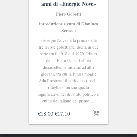
anni di «Energie Nove»
Piero Gobetti
introduzione e cura di Gianluca
Scroccu
«Energie Nove» è la prima delle
tre riviste gobettiane, uscita in due
serie tra il 1918 e il 1920. Ideato
da un Piero Gobetti allora
diciassettenne insieme ad altri
giovani, tra cui la futura moglie
Ada Prospero, il periodico riuscì a
ritagliarsi un suo spazio
significativo nel dibattito politico e
culturale italiano del primo …
Il
Il
€
18.00
€
17.10
prezzo
prezzo
originale
attuale
era:
è: