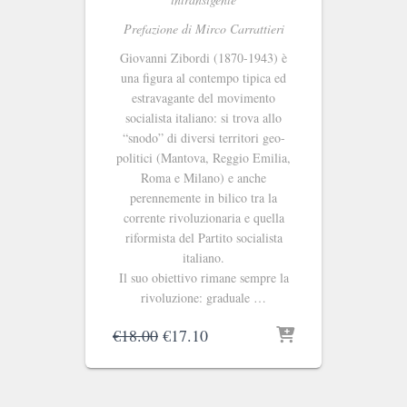
Prefazione di Mirco Carrattieri
Giovanni Zibordi (1870-1943) è
una figura al contempo tipica ed
estravagante del movimento
socialista italiano: si trova allo
“snodo” di diversi territori geo-
politici (Mantova, Reggio Emilia,
Roma e Milano) e anche
perennemente in bilico tra la
corrente rivoluzionaria e quella
riformista del Partito socialista
italiano.
Il suo obiettivo rimane sempre la
rivoluzione: graduale …
Il
Il
€
18.00
€
17.10
prezzo
prezzo
originale
attuale
era:
è: