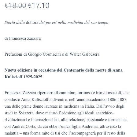
Il
Il
€
18.00
€
17.10
prezzo
prezzo
Storia della
dottora
dei poveri nella medicina del suo tempo
originale
attuale
di Francesca Zazzara
era:
è:
€18.00.
€17.10.
Prefazioni di Giorgio Cosmacini e di Walter Galbusera
Nuova edizione in occasione del Centenario della morte di Anna
Kuliscioff 1925-2025
Francesca Zazzara ripercorre il cammino, tortuoso e irto di ostacoli, che
condusse Anna Kuliscioff a divenire, nell’anno accademico 1886-1887,
una delle prime donne laureate in medicina in Italia. Dall’avvio degli
studi in Svizzera, dove maturò l’adesione agli ideali anarchico-
rivoluzionari e internazionalisti, alla relazione, passionale e tormentata,
con Andrea Costa, da cui ebbe l’unica figlia Andreina, attraverso la
malattia ‒ una forma mite di tisi che l’accompagnerà per il resto della