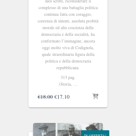
suoi scritti, riconsiderare il
complesso di una battaglia politica
continua fatta con coraggio,
coerenza di intenti, assoluta probità
morale ed alta coscienza della
democrazia e della socialità, ha
confermato l’immagine, ancora
oggi molto viva di Codignola,
quale straordinaria figura della
politica e della democrazia
repubblicana.
313 pag.
(Storia, …
Il
Il
€
18.00
€
17.10
prezzo
prezzo
originale
attuale
era:
è:
€18.00.
€17.10.
IN OFFERTA!