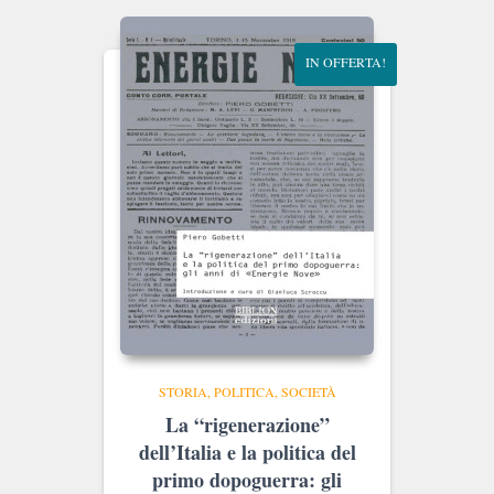
€18.00.
€17.10.
IN OFFERTA!
STORIA, POLITICA, SOCIETÀ
La “rigenerazione”
dell’Italia e la politica del
primo dopoguerra: gli