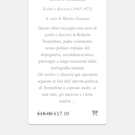
Scritti e discorsi (1945-1973)
A cura di Mattia Granata
Questo libro raccoglie una serie di
scritti e discorsi di Roberto
Tremelloni, padre costituente,
uomo politico italiano del
dopoguerra, socialdemocratico,
purtroppo a lungo trascurato dalla
storiografia italiana.
Gli scritti e i discorsi qui riprodotti
seguono le fasi dell’attività politica
di Tremelloni e coprono molti, se
non tutti, gli interessi e i temi
emersi …
Il
Il
€
18.00
€
17.10
prezzo
prezzo
originale
attuale
era:
è: