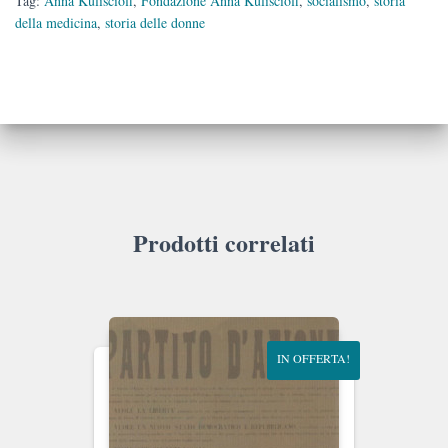
Tag:
Anna Kuliscioff
,
Fondazione Anna Kuliscioff
,
socialismo
,
storia
della medicina
,
storia delle donne
Prodotti correlati
IN OFFERTA!