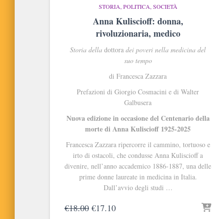
STORIA, POLITICA, SOCIETÀ
Anna Kuliscioff: donna,
rivoluzionaria, medico
Storia della
dottora
dei poveri nella medicina del
suo tempo
di Francesca Zazzara
Prefazioni di Giorgio Cosmacini e di Walter
Galbusera
Nuova edizione in occasione del Centenario della
morte di Anna Kuliscioff 1925-2025
Francesca Zazzara ripercorre il cammino, tortuoso e
irto di ostacoli, che condusse Anna Kuliscioff a
divenire, nell’anno accademico 1886-1887, una delle
prime donne laureate in medicina in Italia.
Dall’avvio degli studi …
Il
Il
€
18.00
€
17.10
prezzo
prezzo