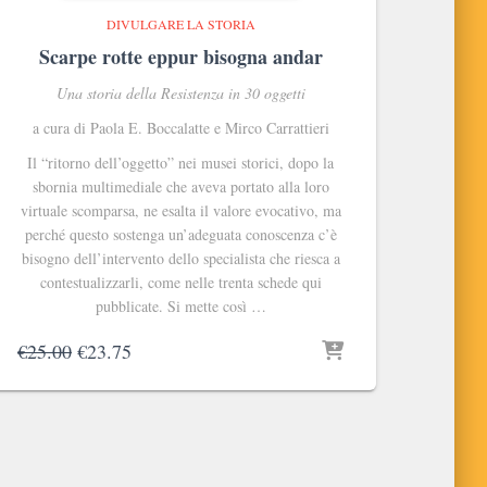
DIVULGARE LA STORIA
Scarpe rotte eppur bisogna andar
Una storia della Resistenza in 30 oggetti
a cura di Paola E. Boccalatte e Mirco Carrattieri
Il “ritorno dell’oggetto” nei musei storici, dopo la
sbornia multimediale che aveva portato alla loro
virtuale scomparsa, ne esalta il valore evocativo, ma
perché questo sostenga un’adeguata conoscenza c’è
bisogno dell’intervento dello specialista che riesca a
contestualizzarli, come nelle trenta schede qui
pubblicate. Si mette così …
Il
Il
€
25.00
€
23.75
prezzo
prezzo
originale
attuale
era:
è:
€25.00.
€23.75.