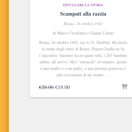
DIVULGARE LA STORIA
Scampati alla razzia
Roma, 16 ottobre 1943
di Marco Cavallarin e Gianni Carino
Roma, 16 ottobre 1943, ore 4.15, Shabbat. Ha inizio
la retata degli ebrei di Roma. Piazza Giudìa ne fu
l’epicentro. Saranno uccisi quasi tutti, i 207 bambini
subito, all’arrivo. Ma i “miracoli” avvennero, grazie
a una madre o a un padre, a una persona generosa o
alla circostanza di un istante: …
Il
Il
€
20.00
€
19.00
prezzo
prezzo
originale
attuale
era:
è:
€20.00.
€19.00.