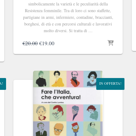
simbolicamente la varietà e le peculiarità della
Resistenza femminile. Tra di loro ci sono staffette,
partigiane in armi, infermiere, contadine, braccianti,
borghesi, di età e con percorsi culturali e lavorativi
molto diversi. Si tratta di …
Il
Il
€
20.00
€
19.00
prezzo
prezzo
originale
attuale
era:
è:
€20.00.
€19.00.
A!
IN OFFERTA!