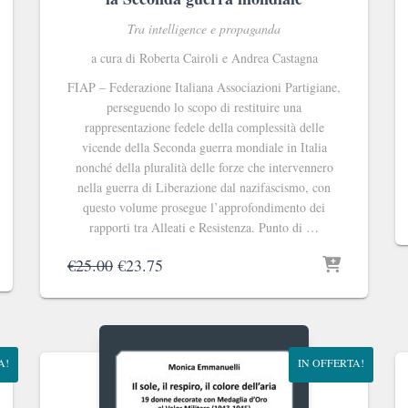
Tra intelligence e propaganda
a cura di Roberta Cairoli e Andrea Castagna
FIAP ‒ Federazione Italiana Associazioni Partigiane,
perseguendo lo scopo di restituire una
rappresentazione fedele della complessità delle
vicende della Seconda guerra mondiale in Italia
nonché della pluralità delle forze che intervennero
nella guerra di Liberazione dal nazifascismo, con
questo volume prosegue l’approfondimento dei
rapporti tra Alleati e Resistenza. Punto di …
Il
Il
€
25.00
€
23.75
prezzo
prezzo
originale
attuale
era:
è:
€25.00.
€23.75.
A!
IN OFFERTA!