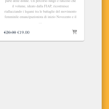
parte delle donne. Un percorso lungo e faticoso che
il volume, ideato dalla FIAP, ricostruisce
riallacciando i legami tra le battaglie del movimento
femminile emancipazionista di inizio Novecento e il
…
Il
Il
€
20.00
€
19.00
prezzo
prezzo
originale
attuale
era:
è:
€20.00.
€19.00.