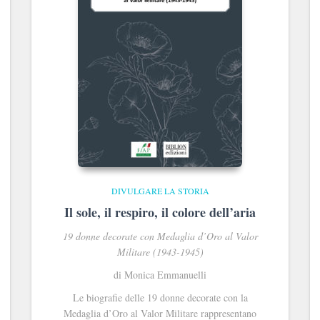
DIVULGARE LA STORIA
Il sole, il respiro, il colore dell’aria
19 donne decorate con Medaglia d’Oro al Valor
Militare (1943-1945)
di Monica Emmanuelli
Le biografie delle 19 donne decorate con la
Medaglia d’Oro al Valor Militare rappresentano