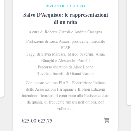
DIVULGARE LA STORIA
Salvo D’Acquisto: le rappresentazioni
di un mito
a cura di Roberta Cairoli e Andrea Castagna
Prefazione di Luca Aniasi, presidente nazionale
FIAP
Saggi di Silvia Maresca, Marco Severini, Alina
Binaghi e Alessandro Portelli
Percorso didattico di Alice Leone
Tavole a fumetti di Gianni Carino
Con questo volume FIAP ‒ Federazione Italiana
delle Associazioni Partigiane e Biblion Edizioni
intendono ricordare il contributo alla Resistenza dato
da quanti, di frequente rimasti nell’ombra, non
vollero …
Il
Il
€
25.00
€
23.75
prezzo
prezzo