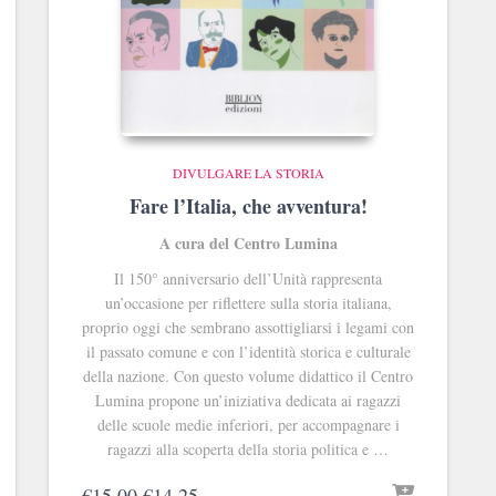
DIVULGARE LA STORIA
Fare l’Italia, che avventura!
A cura del Centro Lumina
Il 150° anniversario dell’Unità rappresenta
un’occasione per riflettere sulla storia italiana,
proprio oggi che sembrano assottigliarsi i legami con
il passato comune e con l’identità storica e culturale
della nazione. Con questo volume didattico il Centro
Lumina propone un’iniziativa dedicata ai ragazzi
delle scuole medie inferiori, per accompagnare i
ragazzi alla scoperta della storia politica e …
Il
Il
€
15.00
€
14.25