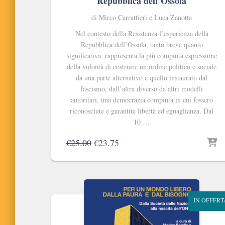
Repubblica dell’Ossola
di Mirco Carrattieri e Luca Zanotta
Nel contesto della Resistenza l’esperienza della
Repubblica dell’Ossola, tanto breve quanto
significativa, rappresenta la più compiuta espressione
della volontà di costruire un ordine politico e sociale
da una parte alternativo a quello instaurato dal
fascismo, dall’altra diverso da altri modelli
autoritari, una democrazia compiuta in cui fossero
riconosciute e garantite libertà ed eguaglianza. Dal
10 …
Il
Il
€
25.00
€
23.75
prezzo
prezzo
originale
attuale
era:
è:
€25.00.
€23.75.
IN OFFERT