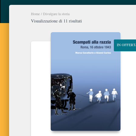
Home
/ Divulgare la storia
Ordina
Visualizzazione di 11 risultati
in
base
al
IN OFFERT
più
recente