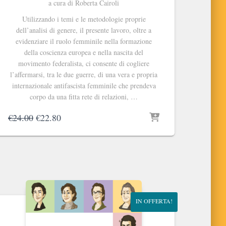
a cura di Roberta Cairoli
Utilizzando i temi e le metodologie proprie
dell’analisi di genere, il presente lavoro, oltre a
evidenziare il ruolo femminile nella formazione
della coscienza europea e nella nascita del
movimento federalista, ci consente di cogliere
l’affermarsi, tra le due guerre, di una vera e propria
internazionale antifascista femminile che prendeva
corpo da una fitta rete di relazioni, …
Il
Il
€
24.00
€
22.80
prezzo
prezzo
originale
attuale
era:
è:
€24.00.
€22.80.
IN OFFERTA!