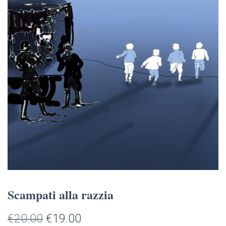
Scampati alla razzia
Il
Il
€
20.00
€
19.00