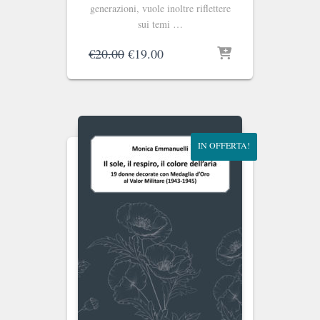
generazioni, vuole inoltre riflettere
sui temi …
Il
Il
€
20.00
€
19.00
prezzo
prezzo
originale
attuale
era:
è:
€20.00.
€19.00.
IN OFFERTA!