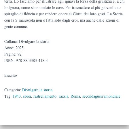
terra. Lo facciamo per illustrare agli ignavi la forza della giustizia e, a chi
lo ignora, come siano andate le cose. Per trasmettere ai più giovani uno
spiraglio di fiducia e per rendere onore ai Giusti dei loro gesti. La Storia
con la S maiuscola non è fatta solo dagli eroi, ma anche dalle azioni di
gente comune.
Collana: Divulgare la storia
Anno: 2025
Pagine: 92
ISBN: 978-88-3383-418-4
Esaurito
Categoria:
Divulgare la storia
Tag:
1943
,
ebrei
,
rastrellamento
,
razzia
,
Roma
,
secondaguerramondiale