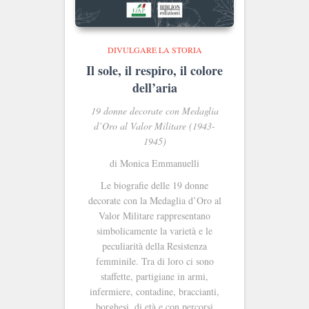
DIVULGARE LA STORIA
Il sole, il respiro, il colore
dell’aria
19 donne decorate con Medaglia
d’Oro al Valor Militare (1943-
1945)
di Monica Emmanuelli
Le biografie delle 19 donne
decorate con la Medaglia d’Oro al
Valor Militare rappresentano
simbolicamente la varietà e le
peculiarità della Resistenza
femminile. Tra di loro ci sono
staffette, partigiane in armi,
infermiere, contadine, braccianti,
borghesi, di età e con percorsi