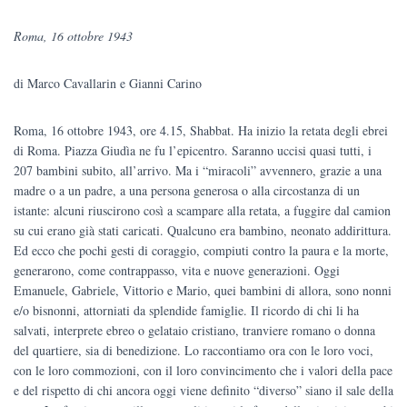
prezzo
prezzo
Roma, 16 ottobre 1943
originale
attuale
di Marco Cavallarin e Gianni Carino
era:
è:
€20.00.
€19.00.
Roma, 16 ottobre 1943, ore 4.15, Shabbat. Ha inizio la retata degli ebrei
di Roma. Piazza Giudìa ne fu l’epicentro. Saranno uccisi quasi tutti, i
207 bambini subito, all’arrivo. Ma i “miracoli” avvennero, grazie a una
madre o a un padre, a una persona generosa o alla circostanza di un
istante: alcuni riuscirono così a scampare alla retata, a fuggire dal camion
su cui erano già stati caricati. Qualcuno era bambino, neonato addirittura.
Ed ecco che pochi gesti di coraggio, compiuti contro la paura e la morte,
generarono, come contrappasso, vita e nuove generazioni. Oggi
Emanuele, Gabriele, Vittorio e Mario, quei bambini di allora, sono nonni
e/o bisnonni, attorniati da splendide famiglie. Il ricordo di chi li ha
salvati, interprete ebreo o gelataio cristiano, tranviere romano o donna
del quartiere, sia di benedizione. Lo raccontiamo ora con le loro voci,
con le loro commozioni, con il loro convincimento che i valori della pace
e del rispetto di chi ancora oggi viene definito “diverso” siano il sale della