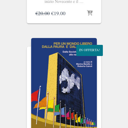
inizio Novecento e il …
Il
Il
€
20.00
€
19.00
prezzo
prezzo
originale
attuale
era:
è:
€20.00.
€19.00.
IN OFFERTA!