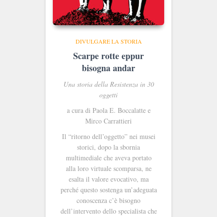
DIVULGARE LA STORIA
Scarpe rotte eppur
bisogna andar
Una storia della Resistenza in 30
oggetti
a cura di Paola E. Boccalatte e
Mirco Carrattieri
Il “ritorno dell’oggetto” nei musei
storici, dopo la sbornia
multimediale che aveva portato
alla loro virtuale scomparsa, ne
esalta il valore evocativo, ma
perché questo sostenga un’adeguata
conoscenza c’è bisogno
dell’intervento dello specialista che