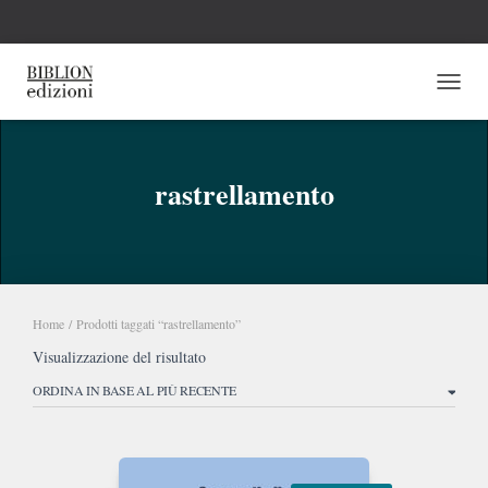
NAVI
rastrellamento
Home
/ Prodotti taggati “rastrellamento”
Visualizzazione del risultato