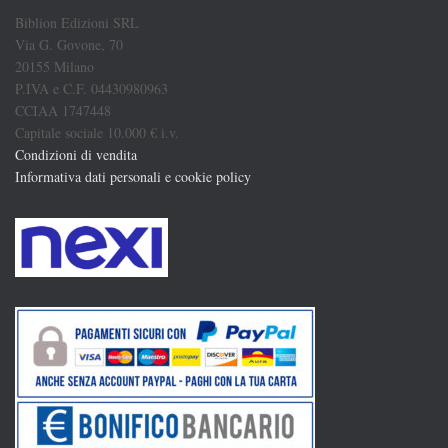
Biblion Edizioni SRL
Via G. Govone, 70
20155 Milano
P.IVA e C.F. 04430980963
CCIAA 1747448
Capitale sociale 10.000 € i.v.
Condizioni di vendita
Informativa dati personali e cookie policy