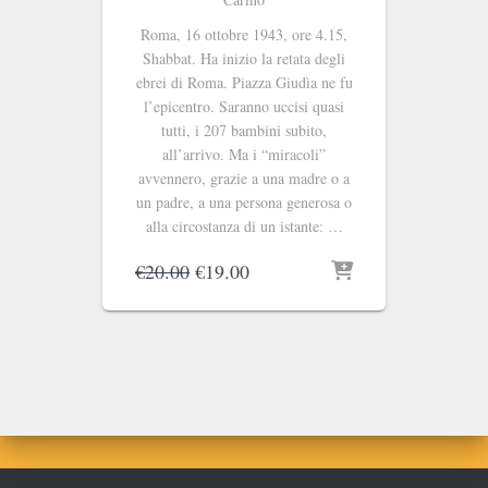
Roma, 16 ottobre 1943, ore 4.15,
Shabbat. Ha inizio la retata degli
ebrei di Roma. Piazza Giudìa ne fu
l’epicentro. Saranno uccisi quasi
tutti, i 207 bambini subito,
all’arrivo. Ma i “miracoli”
avvennero, grazie a una madre o a
un padre, a una persona generosa o
alla circostanza di un istante: …
Il
Il
€
20.00
€
19.00
prezzo
prezzo
originale
attuale
era:
è:
€20.00.
€19.00.