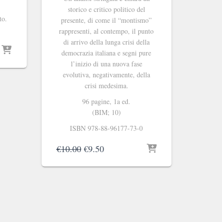
storico e critico politico del
to.
presente, di come il “montismo”
rappresenti, al contempo, il punto
di arrivo della lunga crisi della
democrazia italiana e segni pure
l’inizio di una nuova fase
evolutiva, negativamente, della
crisi medesima.
96 pagine, 1a ed.
(BIM; 10)
ISBN 978-88-96177-73-0
Il
Il
€
10.00
€
9.50
prezzo
prezzo
originale
attuale
era:
è:
€10.00.
€9.50.