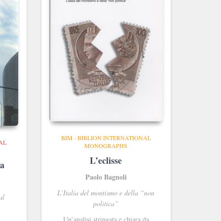
BIM - BIBLION INTERNATIONAL
AL
MONOGRAPHS
L’eclisse
ia
Paolo Bagnoli
L’Italia del montismo e della “non
al
politica”
Un’analisi stringata e chiara da