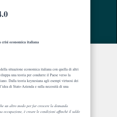
4.0
 crisi economica italiana
.
della situazione economica italiana con quella di altri
viluppa una teoria per condurre il Paese verso la
iano. Dalla teoria keynesiana agli esempi virtuosi dei
ullʼidea di Stato-Azienda e sulla necessità di una
che un altro modo per far crescere la domanda
 occupazione, è creare le condizioni affinché il saldo