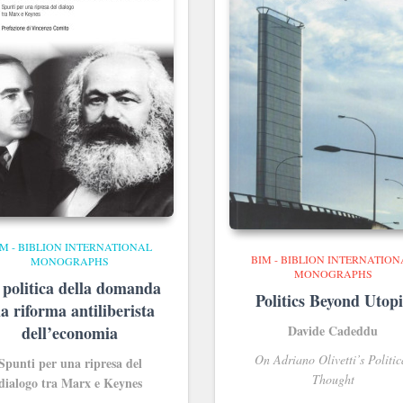
IM - BIBLION INTERNATIONAL
BIM - BIBLION INTERNATION
MONOGRAPHS
MONOGRAPHS
 politica della domanda
Politics Beyond Utop
la riforma antiliberista
dell’economia
Davide Cadeddu
On Adriano Olivetti’s Politic
Spunti per una ripresa del
Thought
dialogo tra Marx e Keynes