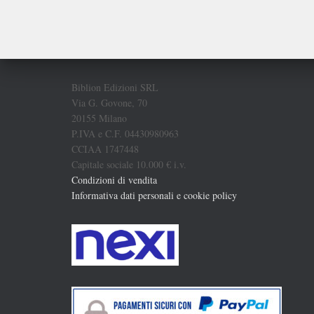
Biblion Edizioni SRL
Via G. Govone, 70
20155 Milano
P.IVA e C.F. 04430980963
CCIAA 1747448
Capitale sociale 10.000 € i.v.
Condizioni di vendita
Informativa dati personali e cookie policy