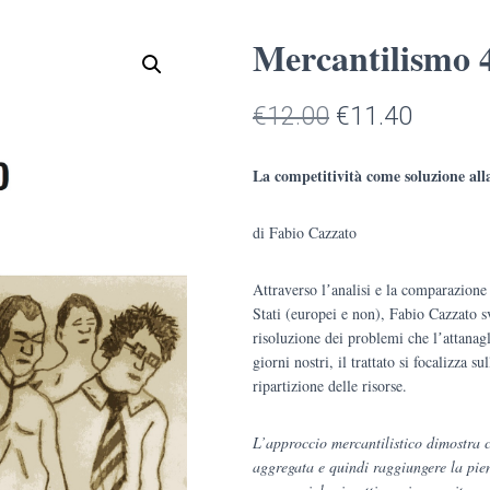
Mercantilismo 
Il
Il
€
12.00
€
11.40
prezzo
prezzo
La competitività come soluzione alla
originale
attuale
di Fabio Cazzato
era:
è:
€12.00.
€11.40
Attraverso lʼanalisi e la comparazione 
Stati (europei e non), Fabio Cazzato s
risoluzione dei problemi che lʼattanagl
giorni nostri, il trattato si focalizza s
ripartizione delle risorse.
L’approccio mercantilistico dimostra 
aggregata e quindi raggiungere la piena