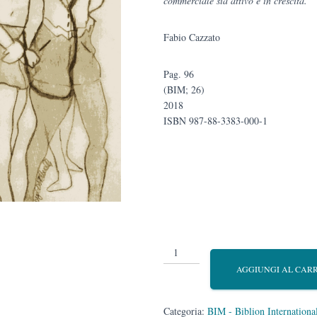
commerciale sia attivo e in crescita.
Fabio Cazzato
Pag. 96
(BIM; 26)
2018
ISBN 987-88-3383-000-1
Mercantilismo
4.0
AGGIUNGI AL CAR
quantità
Categoria:
BIM - Biblion Internation