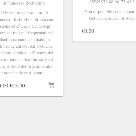
ISBN 978-88-96177-43-3
di Francesco Bochicchio
Non disponibile perché esauri
“Il breve, ma denso, testo di
Not available, out of stock.
ncesco Bochicchio affronta con
ssione ed efficacia alcuni degli
€
0.00
omenti tra i più frequentati nel
ibattito economico attuale, in
alia come altrove, dai problemi
 debito pubblico, all’ipotesi del
ttato transatlantico Europa-Stati
ti, al ruolo del risparmio, alla
uestione della crisi in atto, …
Il
Il
4.00
€
13.30
prezzo
prezzo
originale
attuale
era:
è:
€14.00.
€13.30.