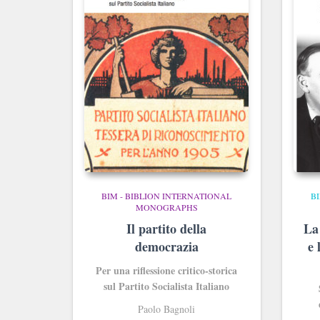
BIM - BIBLION INTERNATIONAL
B
MONOGRAPHS
Il partito della
La
democrazia
e 
Per una riflessione critico-storica
sul Partito Socialista Italiano
Paolo Bagnoli