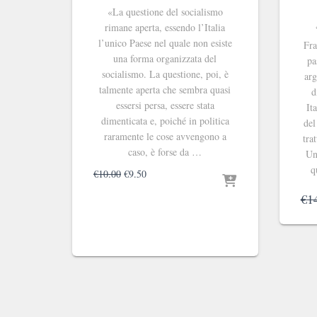
«La questione del socialismo
rimane aperta, essendo l’Italia
l’unico Paese nel quale non esiste
Fra
una forma organizzata del
pa
socialismo. La questione, poi, è
arg
talmente aperta che sembra quasi
d
essersi persa, essere stata
It
dimenticata e, poiché in politica
del
raramente le cose avvengono a
tra
caso, è forse da …
Uni
q
Il
Il
€
10.00
€
9.50
prezzo
prezzo
€
1
originale
attuale
era:
è:
€10.00.
€9.50.