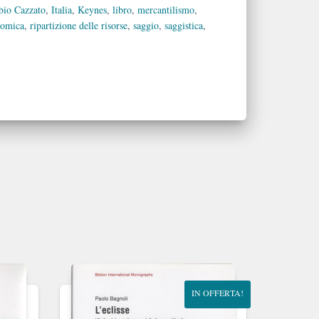
bio Cazzato
,
Italia
,
Keynes
,
libro
,
mercantilismo
,
nomica
,
ripartizione delle risorse
,
saggio
,
saggistica
,
IN OFFERTA!