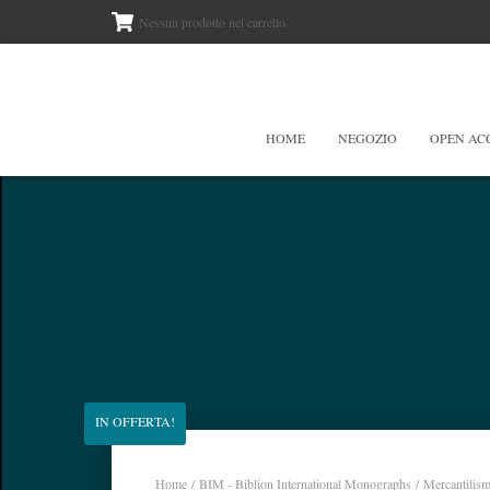
Nessun prodotto nel carrello.
HOME
NEGOZIO
OPEN AC
IN OFFERTA!
Home
/
BIM - Biblion International Monographs
/ Mercantilism