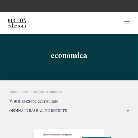
NAVI
economica
Home
/ Prodotti taggati “economica”
Visualizzazione del risultato