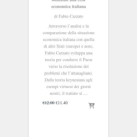
economica italiana
di Fabio Cazzato
Attraverso lʼanalisi e la
comparazione della situazione
economica italiana con quella
di altri Stati (europei e non),
Fabio Cazzato sviluppa una
teoria per condurre il Paese
verso la risoluzione dei
problemi che lʼattanagliano.
Dalla teoria keynesiana agli
esempi virtuosi dei giorni
nostri, il trattato si …
Il
Il
€
12.00
€
11.40
prezzo
prezzo
originale
attuale
era:
è:
€12.00.
€11.40.