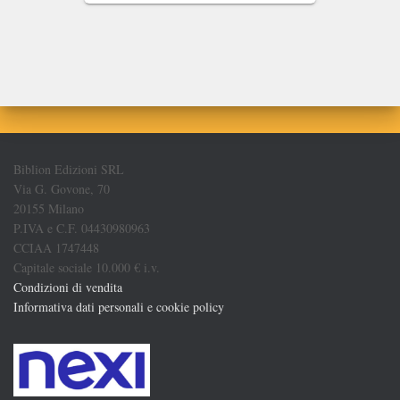
Biblion Edizioni SRL
Via G. Govone, 70
20155 Milano
P.IVA e C.F. 04430980963
CCIAA 1747448
Capitale sociale 10.000 € i.v.
Condizioni di vendita
Informativa dati personali e cookie policy