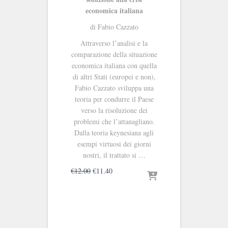
economica italiana
di Fabio Cazzato
Attraverso lʼanalisi e la
comparazione della situazione
economica italiana con quella
di altri Stati (europei e non),
Fabio Cazzato sviluppa una
teoria per condurre il Paese
verso la risoluzione dei
problemi che lʼattanagliano.
Dalla teoria keynesiana agli
esempi virtuosi dei giorni
nostri, il trattato si …
Il
Il
€
12.00
€
11.40
prezzo
prezzo
originale
attuale
era:
è:
€12.00.
€11.40.