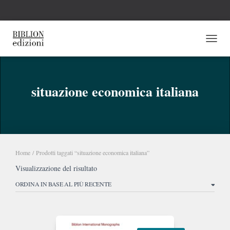
NAVI
situazione economica italiana
Home
/ Prodotti taggati “situazione economica italiana”
Visualizzazione del risultato