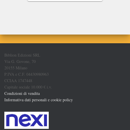
Biblion Edizioni SRL
Via G. Govone, 70
20155 Milano
P.IVA e C.F. 04430980963
CCIAA 1747448
Capitale sociale 10.000 € i.v.
Condizioni di vendita
Informativa dati personali e cookie policy