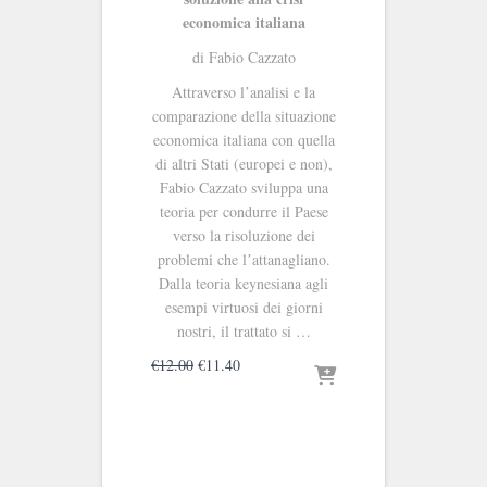
economica italiana
di Fabio Cazzato
Attraverso lʼanalisi e la
comparazione della situazione
economica italiana con quella
di altri Stati (europei e non),
Fabio Cazzato sviluppa una
teoria per condurre il Paese
verso la risoluzione dei
problemi che lʼattanagliano.
Dalla teoria keynesiana agli
esempi virtuosi dei giorni
nostri, il trattato si …
Il
Il
€
12.00
€
11.40
prezzo
prezzo
originale
attuale
era:
è:
€12.00.
€11.40.