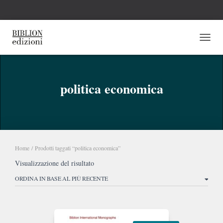
NAVI
politica economica
Home
/ Prodotti taggati “politica economica”
Visualizzazione del risultato