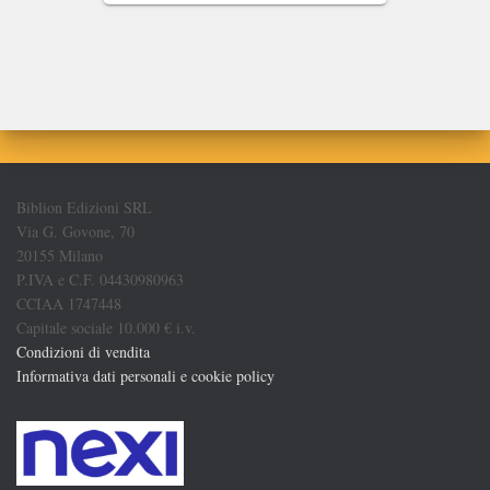
Biblion Edizioni SRL
Via G. Govone, 70
20155 Milano
P.IVA e C.F. 04430980963
CCIAA 1747448
Capitale sociale 10.000 € i.v.
Condizioni di vendita
Informativa dati personali e cookie policy