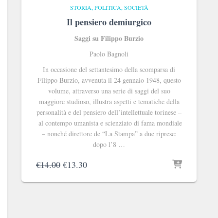
STORIA, POLITICA, SOCIETÀ
Il pensiero demiurgico
Saggi su Filippo Burzio
Paolo Bagnoli
In occasione del settantesimo della scomparsa di
Filippo Burzio, avvenuta il 24 gennaio 1948, questo
volume, attraverso una serie di saggi del suo
maggiore studioso, illustra aspetti e tematiche della
personalità e del pensiero dell’intellettuale torinese –
al contempo umanista e scienziato di fama mondiale
– nonché direttore de “La Stampa” a due riprese:
dopo l’8 …
Il
Il
€
14.00
€
13.30
prezzo
prezzo
originale
attuale
era:
è:
€14.00.
€13.30.