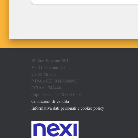
Biblion Edizioni SRL
Via G. Govone, 70
20155 Milano
P.IVA e C.F. 04430980963
CCIAA 1747448
Capitale sociale 10.000 € i.v.
Condizioni di vendita
Informativa dati personali e cookie policy