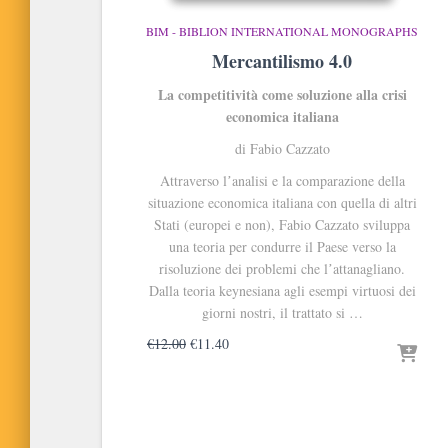
BIM - BIBLION INTERNATIONAL MONOGRAPHS
Mercantilismo 4.0
La competitività come soluzione alla crisi
economica italiana
di Fabio Cazzato
Attraverso lʼanalisi e la comparazione della
situazione economica italiana con quella di altri
Stati (europei e non), Fabio Cazzato sviluppa
una teoria per condurre il Paese verso la
risoluzione dei problemi che lʼattanagliano.
Dalla teoria keynesiana agli esempi virtuosi dei
giorni nostri, il trattato si …
Il
Il
€
12.00
€
11.40
prezzo
prezzo
originale
attuale
era:
è:
€12.00.
€11.40.