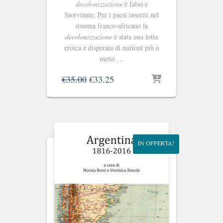
decolonizzazione
è falso e
fuorviante. Per i paesi inseriti nel
sistema franco-africano la
decolonizzazione
è stata una lotta
eroica e disperata di nazioni più o
meno …
Il
Il
€
35.00
€
33.25
prezzo
prezzo
originale
attuale
era:
è:
€35.00.
€33.25.
IN OFFERTA!