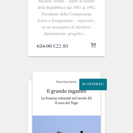
Michele Achilli – eletto al Senato
della Repubblica dal 1987 al 1992,
Presidente della Commissione
Esteri e Emigrazione – ripercorre,
in un susseguirsi di iniziative
diplomatiche, progetti e …
Il
Il
€
24.00
€
22.80
prezzo
prezzo
originale
attuale
era:
è:
€24.00.
€22.80.
IN OFFERTA!