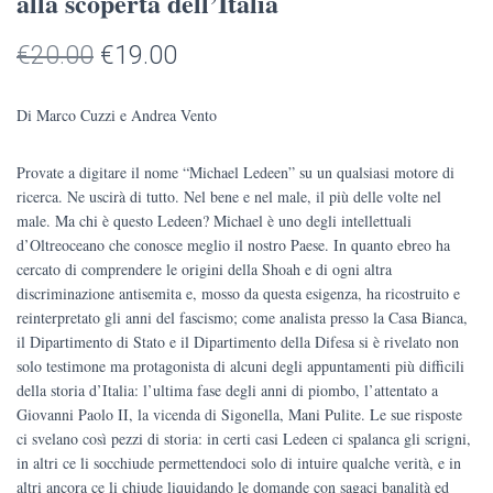
alla scoperta dell’Italia
Il
Il
€
20.00
€
19.00
prezzo
prezzo
Di Marco Cuzzi e Andrea Vento
originale
attuale
Provate a digitare il nome “Michael Ledeen” su un qualsiasi motore di
era:
è:
ricerca. Ne uscirà di tutto. Nel bene e nel male, il più delle volte nel
€20.00.
€19.00.
male. Ma chi è questo Ledeen? Michael è uno degli intellettuali
d’Oltreoceano che conosce meglio il nostro Paese. In quanto ebreo ha
cercato di comprendere le origini della Shoah e di ogni altra
discriminazione antisemita e, mosso da questa esigenza, ha ricostruito e
reinterpretato gli anni del fascismo; come analista presso la Casa Bianca,
il Dipartimento di Stato e il Dipartimento della Difesa si è rivelato non
solo testimone ma protagonista di alcuni degli appuntamenti più difficili
della storia d’Italia: l’ultima fase degli anni di piombo, l’attentato a
Giovanni Paolo II, la vicenda di Sigonella, Mani Pulite. Le sue risposte
ci svelano così pezzi di storia: in certi casi Ledeen ci spalanca gli scrigni,
in altri ce li socchiude permettendoci solo di intuire qualche verità, e in
altri ancora ce li chiude liquidando le domande con sagaci banalità ed