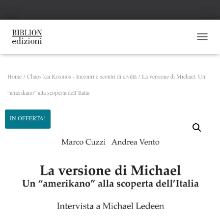
NAVI
Home
/
Chaos kai Kosmos - Incontri e scontri di civiltà
/ La versione di Michael. Un
“amerikano” alla scoperta dell’Italia
IN OFFERTA!