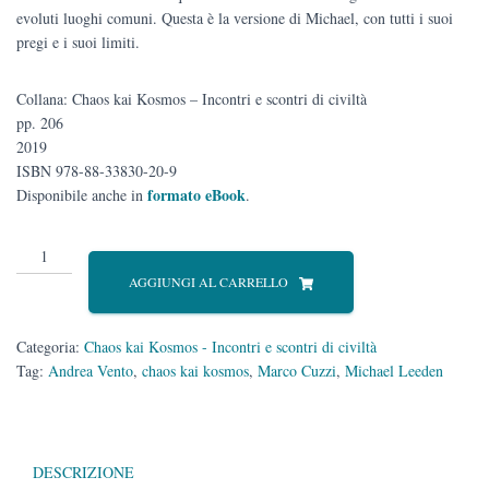
evoluti luoghi comuni. Questa è la versione di Michael, con tutti i suoi
pregi e i suoi limiti.
Collana: Chaos kai Kosmos – Incontri e scontri di civiltà
pp. 206
2019
ISBN 978-88-33830-20-9
formato eBook
Disponibile anche in
.
La
versione
AGGIUNGI AL CARRELLO
di
Michael.
Un
Categoria:
Chaos kai Kosmos - Incontri e scontri di civiltà
"amerikano"
Tag:
Andrea Vento
,
chaos kai kosmos
,
Marco Cuzzi
,
Michael Leeden
alla
scoperta
dell'Italia
quantità
DESCRIZIONE