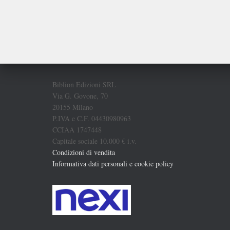
Biblion Edizioni SRL
Via G. Govone, 70
20155 Milano
P.IVA e C.F. 04430980963
CCIAA 1747448
Capitale sociale 10.000 € i.v.
Condizioni di vendita
Informativa dati personali e cookie policy