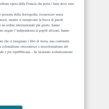
cellente opera della Francia che porta i lumi dove sono
o presente della storiografia; riconoscere senza
ancesi, mentre si riempivano la bocca di parole
i un ordine internazionale più giusto, hanno
nno negato l’indipendenza ai popoli africani, hanno
ato che ci insegnano i libri di storia, una continuità
 tra colonialismo ottocentesco e neocolonialismo del
le e poi repubblicana – ha incarnato scolasticamente