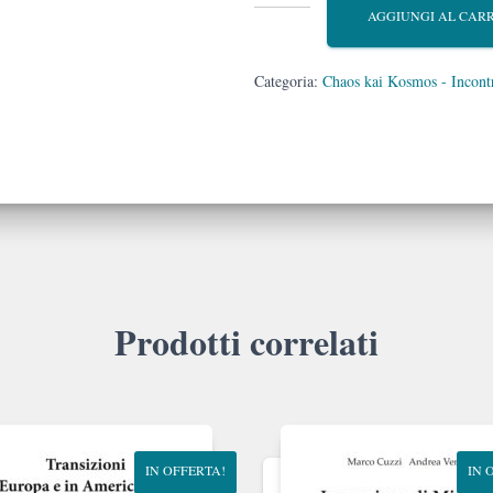
grande
AGGIUNGI AL CAR
inganno
quantità
Categoria:
Chaos kai Kosmos - Incontri
Prodotti correlati
IN OFFERTA!
IN 