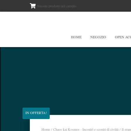
Nessun prodotto nel carrello.
HOME
NEGOZIO
OPEN AC
IN OFFERTA!
Home
/
Chaos kai Kosmos - Incontri e scontri di civiltà
/ Il gra