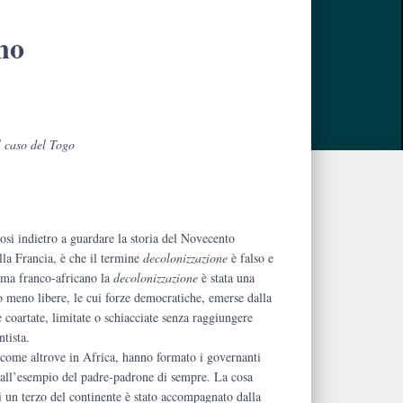
no
l caso del Togo
.
osi indietro a guardare la storia del Novecento
lla Francia, è che il termine
decolonizzazione
è falso e
stema franco-africano la
decolonizzazione
è stata una
 o meno libere, le cui forze democratiche, emerse dalla
e coartate, limitate o schiacciate senza raggiungere
ntista.
come altrove in Africa, hanno formato i governanti
all’esempio del padre-padrone di sempre. La cosa
 un terzo del continente è stato accompagnato dalla