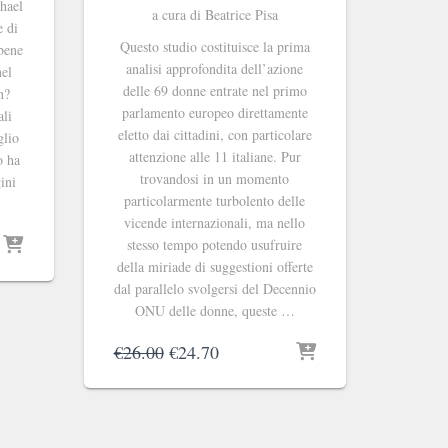
chael
a cura di Beatrice Pisa
e di
Questo studio costituisce la prima
 bene
analisi approfondita dell’azione
nel
delle 69 donne entrate nel primo
n?
parlamento europeo direttamente
ali
eletto dai cittadini, con particolare
glio
attenzione alle 11 italiane. Pur
o ha
trovandosi in un momento
ini
particolarmente turbolento delle
vicende internazionali, ma nello
stesso tempo potendo usufruire
della miriade di suggestioni offerte
dal parallelo svolgersi del Decennio
ONU delle donne, queste …
Il
Il
€
26.00
€
24.70
prezzo
prezzo
originale
attuale
era:
è:
€26.00.
€24.70.