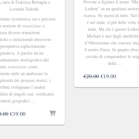
Provate a digitare il nome “Mi
 cura di Federica Bertagna e
Ledeen” su un qualsiasi motor
Leonida Tedoldi
ricerca. Ne uscirà di tutto. Nel
olume ricostruisce usi e percorsi
e nel male, il più delle volte 
la nozione di
transizione
e
male. Ma chi è questo Ledee
izza diverse transizioni
Michael è uno degli intellettu
tiche e istituzionali attraverso
d’Oltreoceano che conosce me
prospettiva esplicitamente
il nostro Paese. In quanto ebre
arativa. A partire da un
cercato di comprendere le orig
adramento storiografico del
della …
mine
transizione
come
mento utile ad analizzare la
Il
Il
€
20.00
€
19.00
lessità dei processi storici, i
prezzo
prezzo
ributi sviluppano l’analisi
originale
attuale
llela di singoli casi, verificatisi
era:
è:
ontesti geografici …
€20.00.
€19.00.
Il
Il
0.00
€
19.00
prezzo
prezzo
originale
attuale
era:
è: