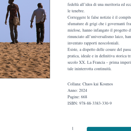
fedeltà all’idea di una meritoria ed ec
le tenebre.
Correggere le false notizie è il compit
sfumature di grigi che i governanti fr
mielose, hanno infangato il progetto d
rinunciato all’universalismo laico, ha
inventato rapporti neocoloniali.
Esiste, a dispetto delle cesure del pass
pratica, ideale e in definitiva storica
secolo XX. La Francia – prima imperia
tale ininterrotta continuità.
Collana: Chaos kai Kosmos
Anno: 2024
Pagine: 668
ISBN: 978-88-3383-330-9
Il