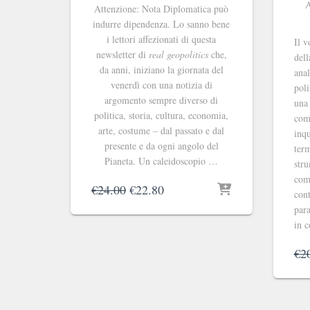
A
Attenzione: Nota Diplomatica può
indurre dipendenza. Lo sanno bene
i lettori affezionati di questa
Il v
newsletter di
real geopolitics
che,
del
da anni, iniziano la giornata del
anal
venerdì con una notizia di
poli
argomento sempre diverso di
una 
politica, storia, cultura, economia,
comp
arte, costume – dal passato e dal
inqu
presente e da ogni angolo del
ter
Pianeta. Un caleidoscopio …
stru
comp
Il
Il
€
24.00
€
22.80
cont
prezzo
prezzo
para
originale
attuale
in c
era:
è:
€24.00.
€22.80.
€
2