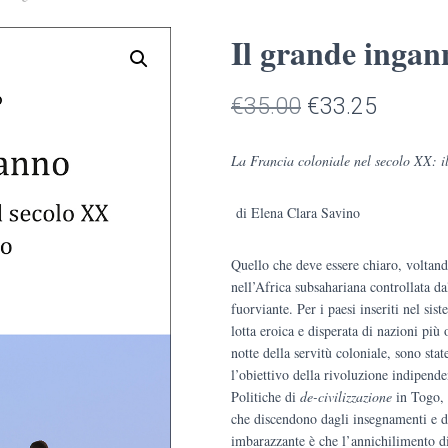
Il grande ingan
Il
Il
€
35.00
€
33.25
prezzo
prezzo
La Francia coloniale nel secolo XX: i
originale
attuale
di Elena Clara Savino
era:
è:
€35.00.
€33.25
Quello che deve essere chiaro, voltand
nell’Africa subsahariana controllata da
fuorviante. Per i paesi inseriti nel si
lotta eroica e disperata di nazioni più
notte della servitù coloniale, sono stat
l’obiettivo della rivoluzione indipende
Politiche di
de-civilizzazione
in Togo, 
che discendono dagli insegnamenti e d
imbarazzante è che l’annichilimento di