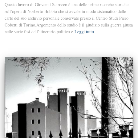
Questo lavoro di Giovanni Scirocco è una delle prime ricerche storiche
sull’opera di Norberto Bobbio che si avvale in modo sistematico delle
carte del suo archivio personale conservate presso il Centro Studi Piero
Gobetti di Torino.Argomento dello studio è il giudizio sulla guerra giusta
nelle varie fasi dell’itinerario politico e
Leggi tutto