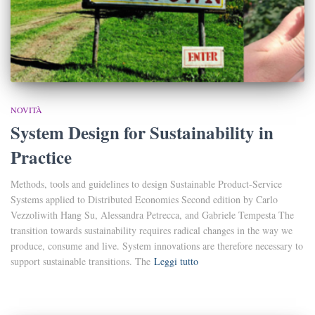
NOVITÀ
System Design for Sustainability in
Practice
Methods, tools and guidelines to design Sustainable Product-Service
Systems applied to Distributed Economies Second edition by Carlo
Vezzoliwith Hang Su, Alessandra Petrecca, and Gabriele Tempesta The
transition towards sustainability requires radical changes in the way we
produce, consume and live. System innovations are therefore necessary to
support sustainable transitions. The
Leggi tutto