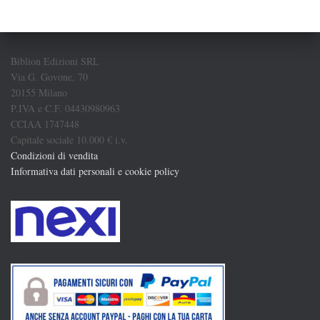
Biblion Edizioni SRL
Via G. Govone, 70
20155 Milano
P.IVA e C.F. 04430980963
CCIAA 1747448
Capitale sociale 10.000 € i.v.
Condizioni di vendita
Informativa dati personali e cookie policy