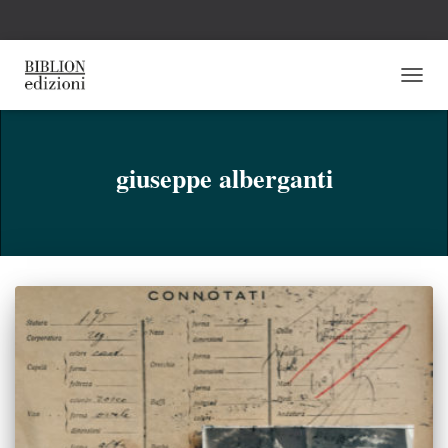
NAVI
TOGG
giuseppe alberganti